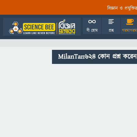
বিজ্ঞান ও প্রযুক্
বী হোম
প্রশ্ন
গরমাগরম
MilanTan624 কোন প্রশ্ন করেন