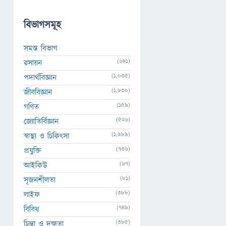
বিভাগসমূহ
সমস্ত বিভাগ
(641)
রসায়ন
(1,035)
পদার্থবিজ্ঞান
(1,830)
জীববিজ্ঞান
(159)
গণিত
(526)
জ্যোতির্বিজ্ঞান
(1,989)
স্বাস্থ্য ও চিকিৎসা
(736)
প্রযুক্তি
(67)
আইকিউ
(81)
সৃজনশীলতা
(388)
লাইফ
(749)
বিবিধ
(385)
চিন্তা ও দক্ষতা