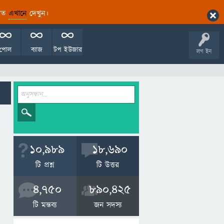
ারিত
এখানে
দেখুন।
পোল
ব্যাজ
টপ ইউজার
লগ ইন
10,989
18,690
টি প্রশ্ন
টি উত্তর
4,750
890,425
টি মন্তব্য
জন সদস্য