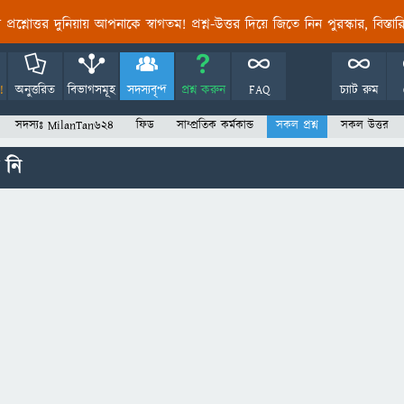
তির প্রশ্নোত্তর দুনিয়ায় আপনাকে স্বাগতম! প্রশ্ন-উত্তর দিয়ে জিতে নিন পুরস্কার, বিস্ত
!
অনুত্তরিত
বিভাগসমূহ
সদস্যবৃন্দ
প্রশ্ন করুন
FAQ
চ্যাট রুম
সদস্যঃ MilanTan624
ফিড
সাম্প্রতিক কর্মকান্ড
সকল প্রশ্ন
সকল উত্তর
 নি