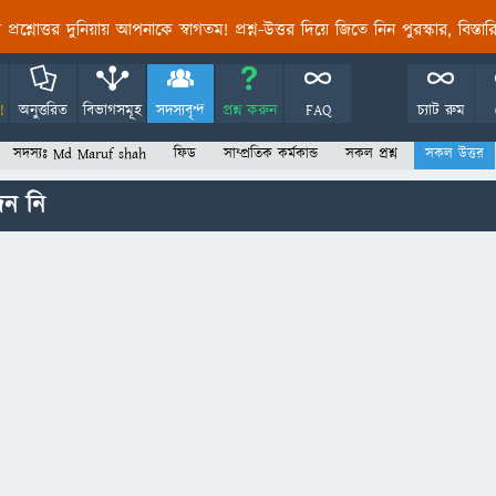
তির প্রশ্নোত্তর দুনিয়ায় আপনাকে স্বাগতম! প্রশ্ন-উত্তর দিয়ে জিতে নিন পুরস্কার, বিস্ত
!
অনুত্তরিত
বিভাগসমূহ
সদস্যবৃন্দ
প্রশ্ন করুন
FAQ
চ্যাট রুম
সদস্যঃ Md Maruf shah
ফিড
সাম্প্রতিক কর্মকান্ড
সকল প্রশ্ন
সকল উত্তর
েন নি