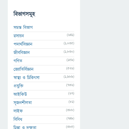
বিভাগসমূহ
সমস্ত বিভাগ
(641)
রসায়ন
(1,035)
পদার্থবিজ্ঞান
(1,830)
জীববিজ্ঞান
(159)
গণিত
(526)
জ্যোতির্বিজ্ঞান
(1,989)
স্বাস্থ্য ও চিকিৎসা
(736)
প্রযুক্তি
(67)
আইকিউ
(81)
সৃজনশীলতা
(388)
লাইফ
(749)
বিবিধ
(385)
চিন্তা ও দক্ষতা