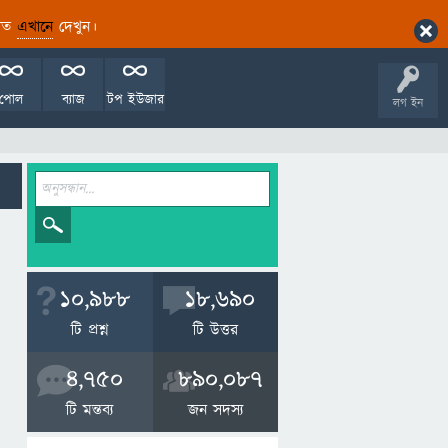
ারিত
এখানে
দেখুন।
পোল
ব্যাজ
টপ ইউজার
লগ ইন
10,988
18,690
টি প্রশ্ন
টি উত্তর
4,750
890,087
টি মন্তব্য
জন সদস্য