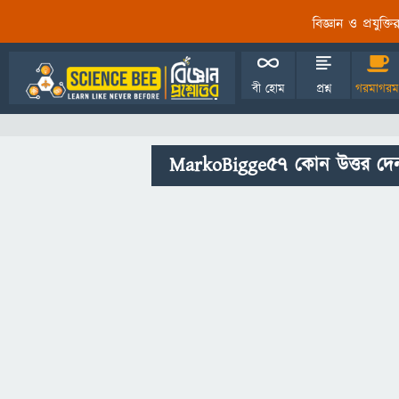
বিজ্ঞান ও প্রযুক্
বী হোম
প্রশ্ন
গরমাগরম
MarkoBigge57 কোন উত্তর দে