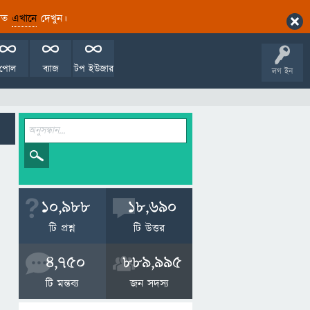
ারিত
এখানে
দেখুন।
পোল
ব্যাজ
টপ ইউজার
লগ ইন
10,988
18,690
টি প্রশ্ন
টি উত্তর
4,750
889,995
টি মন্তব্য
জন সদস্য