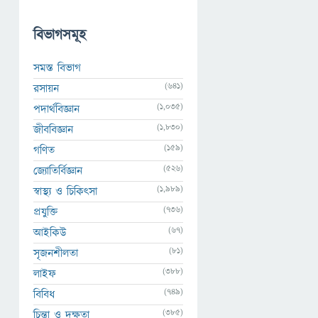
বিভাগসমূহ
সমস্ত বিভাগ
(641)
রসায়ন
(1,035)
পদার্থবিজ্ঞান
(1,830)
জীববিজ্ঞান
(159)
গণিত
(526)
জ্যোতির্বিজ্ঞান
(1,989)
স্বাস্থ্য ও চিকিৎসা
(736)
প্রযুক্তি
(67)
আইকিউ
(81)
সৃজনশীলতা
(388)
লাইফ
(749)
বিবিধ
(385)
চিন্তা ও দক্ষতা