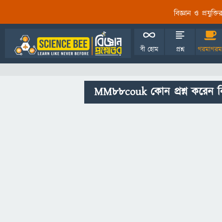
বিজ্ঞান ও প্রযুক্
বী হোম
প্রশ্ন
গরমাগরম
MM88couk কোন প্রশ্ন করেন ন