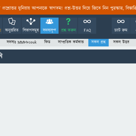
তির প্রশ্নোত্তর দুনিয়ায় আপনাকে স্বাগতম! প্রশ্ন-উত্তর দিয়ে জিতে নিন পুরস্কার, বিস্ত
!
অনুত্তরিত
বিভাগসমূহ
সদস্যবৃন্দ
প্রশ্ন করুন
FAQ
চ্যাট রুম
সদস্যঃ MM88couk
ফিড
সাম্প্রতিক কর্মকান্ড
সকল প্রশ্ন
সকল উত্তর
ি