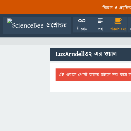
বিজ্ঞান ও প্রযুক্
বী হোম
প্রশ্ন
গরমাগরম!
LuzArndell32 এর ওয়াল
এই ওয়ালে পোস্ট করতে চাইলে দয়া করে