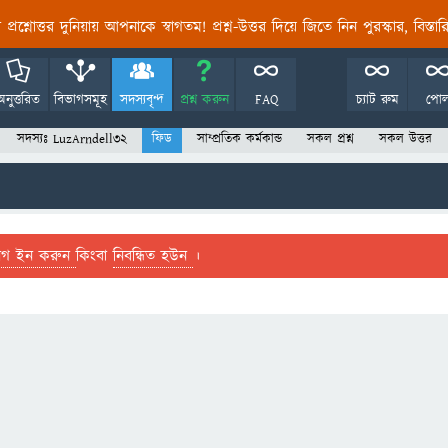
তির প্রশ্নোত্তর দুনিয়ায় আপনাকে স্বাগতম! প্রশ্ন-উত্তর দিয়ে জিতে নিন পুরস্কার, বিস্ত
অনুত্তরিত
বিভাগসমূহ
সদস্যবৃন্দ
প্রশ্ন করুন
FAQ
চ্যাট রুম
পো
সদস্যঃ LuzArndell32
ফিড
সাম্প্রতিক কর্মকান্ড
সকল প্রশ্ন
সকল উত্তর
লগ ইন করুন
কিংবা
নিবন্ধিত হউন
।