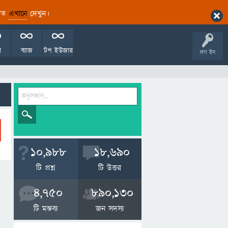
ারিত
এখানে
দেখুন।
ল
ব্যাজ
টপ ইউজার
লগ ইন
10,988
18,690
টি প্রশ্ন
টি উত্তর
4,750
890,130
টি মন্তব্য
জন সদস্য