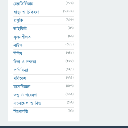
(526)
জ্যোতির্বিজ্ঞান
(1,989)
স্বাস্থ্য ও চিকিৎসা
(736)
প্রযুক্তি
(67)
আইকিউ
(81)
সৃজনশীলতা
(388)
লাইফ
(749)
বিবিধ
(385)
চিন্তা ও দক্ষতা
(620)
প্রাণিবিদ্যা
(225)
পরিবেশ
(487)
মনোবিজ্ঞান
(669)
তত্ত্ব ও গবেষণা
(112)
বাংলাদেশ ও বিশ্ব
(62)
মিথোলজি