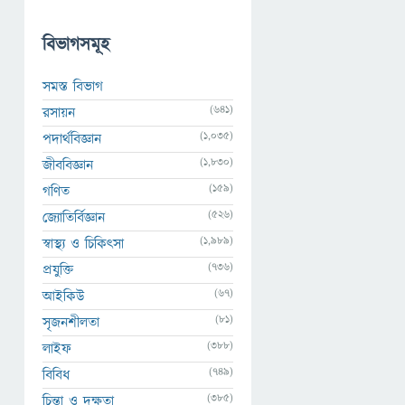
বিভাগসমূহ
সমস্ত বিভাগ
(641)
রসায়ন
(1,035)
পদার্থবিজ্ঞান
(1,830)
জীববিজ্ঞান
(159)
গণিত
(526)
জ্যোতির্বিজ্ঞান
(1,989)
স্বাস্থ্য ও চিকিৎসা
(736)
প্রযুক্তি
(67)
আইকিউ
(81)
সৃজনশীলতা
(388)
লাইফ
(749)
বিবিধ
(385)
চিন্তা ও দক্ষতা