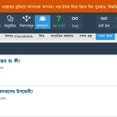
তির প্রশ্নোত্তর দুনিয়ায় আপনাকে স্বাগতম! প্রশ্ন-উত্তর দিয়ে জিতে নিন পুরস্কার, বিস্ত
!
অনুত্তরিত
বিভাগসমূহ
সদস্যবৃন্দ
প্রশ্ন করুন
FAQ
চ্যাট রুম
সদস্যঃ Khan.Misbah
ফিড
সাম্প্রতিক কর্মকান্ড
সকল প্রশ্ন
সকল উত্তর
ক্তের রং কী?
রদান
র বসবাসের উপযোগী?
প্রদান