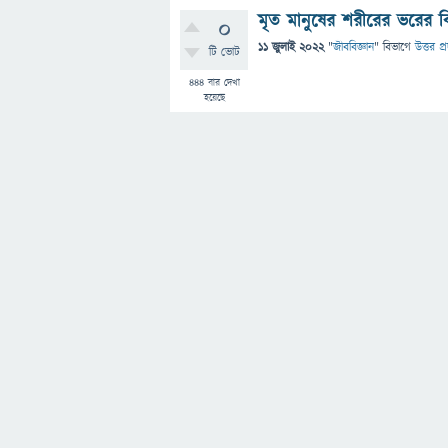
মৃত মানুষের শরীরের ভরের ক
0
11 জুলাই 2022
"
জীববিজ্ঞান
" বিভাগে
উত্তর প্
টি ভোট
444
বার দেখা
হয়েছে