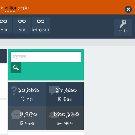
ারিত
এখানে
দেখুন।
পোল
ব্যাজ
টপ ইউজার
লগ ইন
10,989
18,690
টি প্রশ্ন
টি উত্তর
4,750
890,163
টি মন্তব্য
জন সদস্য