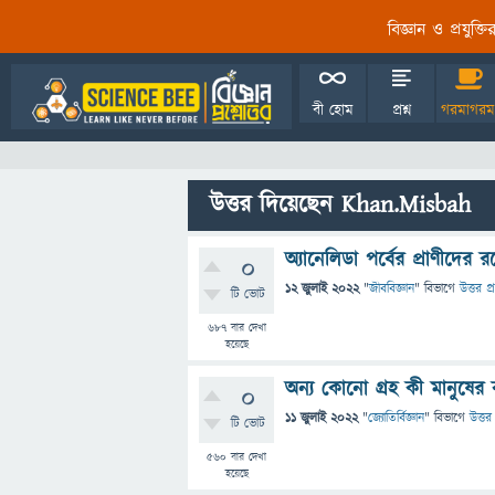
বিজ্ঞান ও প্রযুক্
বী হোম
প্রশ্ন
গরমাগরম
উত্তর দিয়েছেন Khan.Misbah
অ্যানেলিডা পর্বের প্রাণীদের র
0
12 জুলাই 2022
"
জীববিজ্ঞান
" বিভাগে
উত্তর প্
টি ভোট
687
বার দেখা
হয়েছে
অন্য কোনো গ্রহ কী মানুষে
0
11 জুলাই 2022
"
জ্যোতির্বিজ্ঞান
" বিভাগে
উত্তর 
টি ভোট
560
বার দেখা
হয়েছে