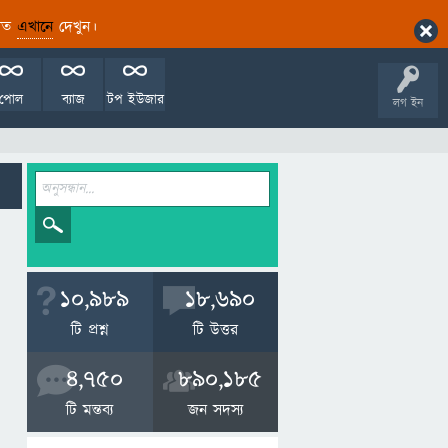
ারিত
এখানে
দেখুন।
পোল
ব্যাজ
টপ ইউজার
লগ ইন
10,989
18,690
টি প্রশ্ন
টি উত্তর
4,750
890,185
টি মন্তব্য
জন সদস্য