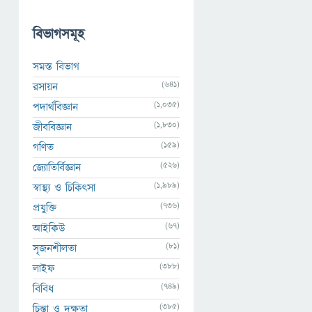
বিভাগসমূহ
সমস্ত বিভাগ
(641)
রসায়ন
(1,035)
পদার্থবিজ্ঞান
(1,830)
জীববিজ্ঞান
(159)
গণিত
(526)
জ্যোতির্বিজ্ঞান
(1,989)
স্বাস্থ্য ও চিকিৎসা
(736)
প্রযুক্তি
(67)
আইকিউ
(81)
সৃজনশীলতা
(388)
লাইফ
(749)
বিবিধ
(385)
চিন্তা ও দক্ষতা