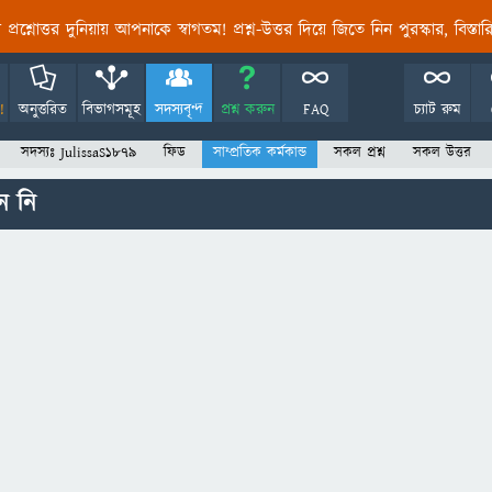
তির প্রশ্নোত্তর দুনিয়ায় আপনাকে স্বাগতম! প্রশ্ন-উত্তর দিয়ে জিতে নিন পুরস্কার, বিস্ত
!
অনুত্তরিত
বিভাগসমূহ
সদস্যবৃন্দ
প্রশ্ন করুন
FAQ
চ্যাট রুম
সদস্যঃ JulissaS1879
ফিড
সাম্প্রতিক কর্মকান্ড
সকল প্রশ্ন
সকল উত্তর
ন নি