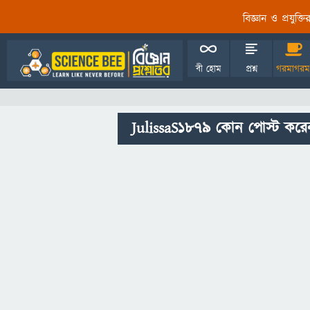
বিজ্ঞান ও প্রযুক্
বী হোম
প্রশ্ন
গরমাগরম
JulissaS1879 কোন পোস্ট করে