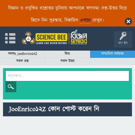
বিজ্ঞান ও প্রযুক্তির প্রশ্নোত্তর দুনিয়ায় আপনাকে স্বাগতম! প্রশ্ন-উত্তর দিয়ে
জিতে নিন পুরস্কার, বিস্তারিত
এখানে
দেখুন।
লগ ইন
সদস্যঃ JooEnrico12Z
ফিড
সাম্প্রতিক কর্মকান্ড
সকল প্রশ্ন
সকল উত্তর
JooEnrico12Z কোন পোস্ট করেন নি