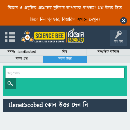
বিজ্ঞান ও প্রযুক্তির প্রশ্নোত্তর দুনিয়ায় আপনাকে স্বাগতম! প্রশ্ন-উত্তর দিয়ে
জিতে নিন পুরস্কার, বিস্তারিত
এখানে
দেখুন।
লগ ইন
সদস্যঃ IleneEscobed
ফিড
সাম্প্রতিক কর্মকান্ড
সকল প্রশ্ন
সকল উত্তর
IleneEscobed কোন উত্তর দেন নি