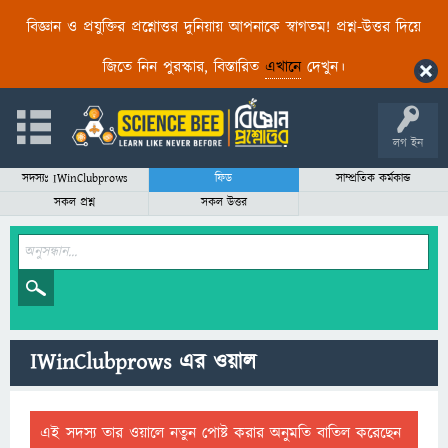
বিজ্ঞান ও প্রযুক্তির প্রশ্নোত্তর দুনিয়ায় আপনাকে স্বাগতম! প্রশ্ন-উত্তর দিয়ে
জিতে নিন পুরস্কার, বিস্তারিত
এখানে
দেখুন।
লগ ইন
সদস্যঃ IWinClubprows
ফিড
সাম্প্রতিক কর্মকান্ড
সকল প্রশ্ন
সকল উত্তর
IWinClubprows এর ওয়াল
এই সদস্য তার ওয়ালে নতুন পোষ্ট করার অনুমতি বাতিল করেছেন