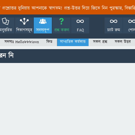
তির প্রশ্নোত্তর দুনিয়ায় আপনাকে স্বাগতম! প্রশ্ন-উত্তর দিয়ে জিতে নিন পুরস্কার, বিস্ত
অনুত্তরিত
বিভাগসমূহ
সদস্যবৃন্দ
প্রশ্ন করুন
FAQ
চ্যাট রুম
পো
সদস্যঃ Hello888iovn
ফিড
সাম্প্রতিক কর্মকান্ড
সকল প্রশ্ন
সকল উত্তর
েন নি