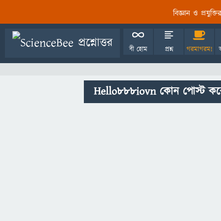
বিজ্ঞান ও প্রযুক্
বী হোম
প্রশ্ন
গরমাগরম!
Hello888iovn কোন পোস্ট কর