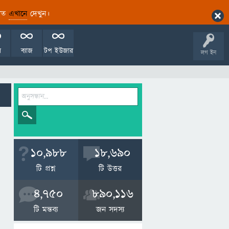
ারিত
এখানে
দেখুন।
ল
ব্যাজ
টপ ইউজার
লগ ইন
10,988
18,690
টি প্রশ্ন
টি উত্তর
4,750
890,116
টি মন্তব্য
জন সদস্য