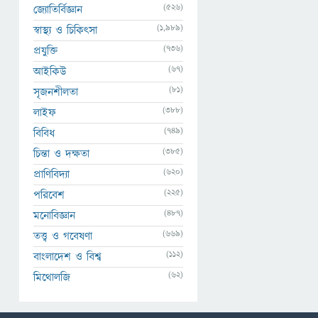
(526)
জ্যোতির্বিজ্ঞান
(1,989)
স্বাস্থ্য ও চিকিৎসা
(736)
প্রযুক্তি
(67)
আইকিউ
(81)
সৃজনশীলতা
(388)
লাইফ
(749)
বিবিধ
(385)
চিন্তা ও দক্ষতা
(620)
প্রাণিবিদ্যা
(225)
পরিবেশ
(487)
মনোবিজ্ঞান
(669)
তত্ত্ব ও গবেষণা
(112)
বাংলাদেশ ও বিশ্ব
(62)
মিথোলজি