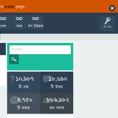
ারিত
এখানে
দেখুন।
পোল
ব্যাজ
টপ ইউজার
লগ ইন
10,987
18,690
টি প্রশ্ন
টি উত্তর
4,750
889,982
টি মন্তব্য
জন সদস্য