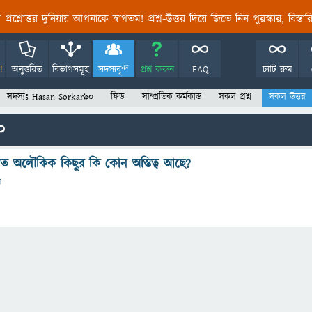
তির প্রশ্নোত্তর দুনিয়ায় আপনাকে স্বাগতম! প্রশ্ন-উত্তর দিয়ে জিতে নিন পুরস্কার, বিস্ত
!
অনুত্তরিত
বিভাগসমূহ
সদস্যবৃন্দ
প্রশ্ন করুন
FAQ
চ্যাট রুম
সদস্যঃ Hasan Sorkar90
ফিড
সাম্প্রতিক কর্মকান্ড
সকল প্রশ্ন
সকল উত্তর
0
 মত অলৌকিক কিছুর কি কোন অস্তিত্ব আছে?
ন