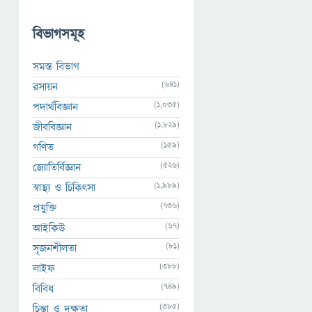
বিভাগসমূহ
সমস্ত বিভাগ
(641)
রসায়ন
(1,035)
পদার্থবিজ্ঞান
(1,829)
জীববিজ্ঞান
(159)
গণিত
(526)
জ্যোতির্বিজ্ঞান
(1,989)
স্বাস্থ্য ও চিকিৎসা
(736)
প্রযুক্তি
(67)
আইকিউ
(81)
সৃজনশীলতা
(388)
লাইফ
(749)
বিবিধ
(385)
চিন্তা ও দক্ষতা