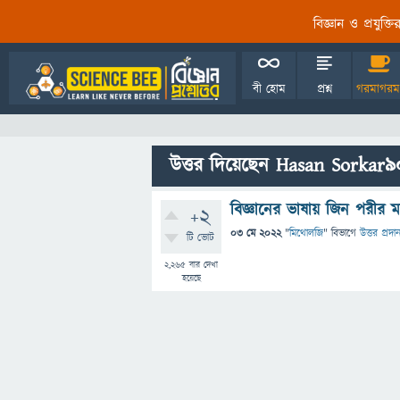
বিজ্ঞান ও প্রযুক্
বী হোম
প্রশ্ন
গরমাগরম
উত্তর দিয়েছেন Hasan Sorkar9
বিজ্ঞানের ভাষায় জিন পরীর
+2
03 মে 2022
"
মিথোলজি
" বিভাগে
উত্তর প্রদা
টি ভোট
2,265
বার দেখা
হয়েছে