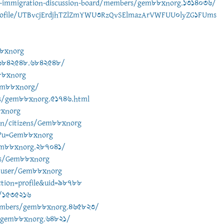
a-immigration-discussion-board/members/gem88xnorg.1314036/
om/profile/UTBvcjErdjhTZlZmYWU3RzQvSElmazArVWFUU0lyZG1FUms
8xnorg
r6842548.6842548/
88xnorg
em88xnorg/
rs/gem88xnorg.51746.html
8xnorg
/en/citizens/Gem88xnorg
p?u=Gem88xnorg
em88xnorg.287041/
rs/Gem88xnorg
p/user/Gem88xnorg
ction=profile&uid=98788
/1535216
embers/gem88xnorg.465823/
s/gem88xnorg.64821/