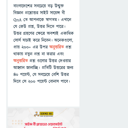
বাংলাদেশের সবচেয়ে বড় উন্মুক্ত
বিজ্ঞান প্রশ্নোত্তর সাইট সায়েন্স বী
QnA তে আপনাকে স্বাগতম। এখানে
যে কেউ প্রশ্ন, উত্তর দিতে পারে।
উত্তর গ্রহণের ক্ষেত্রে অবশ্যই একাধিক
সোর্স যাচাই করে নিবেন। অনেকগুলো,
প্রায় ২০০+ এর উপর
অনুত্তরিত
প্রশ্ন
থাকায় নতুন প্রশ্ন না করার এবং
অনুত্তরিত
প্রশ্ন গুলোর উত্তর দেওয়ার
আহ্বান জানাচ্ছি। প্রতিটি উত্তরের জন্য
৪০ পয়েন্ট, যে সবচেয়ে বেশি উত্তর
দিবে সে ২০০ পয়েন্ট বোনাস পাবে।