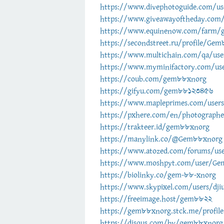
https://www.divephotoguide.com/u
https://www.giveawayoftheday.com
https://www.equinenow.com/farm
https://secondstreet.ru/profile/Ge
https://www.multichain.com/qa/u
https://www.myminifactory.com/us
https://coub.com/gem88xnorg
https://gifyu.com/gem88123456
https://www.mapleprimes.com/use
https://pxhere.com/en/photograph
https://trakteer.id/gem88xnorg
https://manylink.co/@Gem88xnorg
https://www.atozed.com/forums/us
https://www.moshpyt.com/user/G
https://biolinky.co/gem-88-xnorg
https://www.skypixel.com/users/dji
https://freeimage.host/gem8822
https://gem88xnorg.stck.me/profile
https://disqus.com/by/gem88xnorg