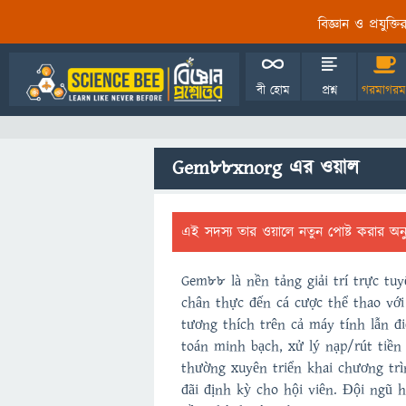
বিজ্ঞান ও প্রযুক্
বী হোম
প্রশ্ন
গরমাগরম
Gem88xnorg এর ওয়াল
এই সদস্য তার ওয়ালে নতুন পোষ্ট করার অন
Gem88 là nền tảng giải trí trực tuy
chân thực đến cá cược thể thao với 
tương thích trên cả máy tính lẫn đ
toán minh bạch, xử lý nạp/rút tiề
thường xuyên triển khai chương tr
đãi định kỳ cho hội viên. Đội ngũ 