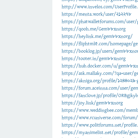
http://www.invelos.com/UserProfile
https://menta.work/user/212278
https://phatwalletforums.com/use
https://qooh.me/Gem88xnorg
https://heylink.me/gem88xnorg/
https://fliphtml5.com/homepage/
https://booklog.jp/users/gem88xnor
https://tooter.in/gem88xnorg
https://hub.docker.com/u/gem88xn
https://ask.mallaky.com/?qa=user/
https://akniga.org/profile/124402
https://forum.aceinna.com/user/g
https://fanclove.jp/profile/ORBgjk
https://joy.link/gem88xnorg
https://www.weddingbee.com/mem
https://www.rcuniverse.com/foru
https://www.politforums.net/profile
https://myanimelist.net/profile/g