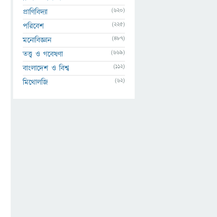
(620)
প্রাণিবিদ্যা
(225)
পরিবেশ
(487)
মনোবিজ্ঞান
(669)
তত্ত্ব ও গবেষণা
(112)
বাংলাদেশ ও বিশ্ব
(62)
মিথোলজি