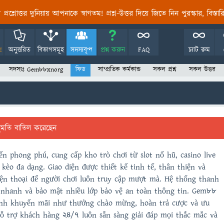
তির প্রশ্নোত্তর দুনিয়ায় আপনাকে স্বাগতম! প্রশ্ন-উত্তর দিয়ে জিতে নিন পুরস্কার, বিস্ত
!
অনুত্তরিত
বিভাগসমূহ
সদস্যবৃন্দ
প্রশ্ন করুন
FAQ
চ্যাট রুম
সদস্যঃ Gem88xnorg
ফিড
সাম্প্রতিক কর্মকান্ড
সকল প্রশ্ন
সকল উত্তর
ুমতি বাতিল করেছেন
ến phong phú, cung cấp kho trò chơi từ slot nổ hũ, casino live
kèo đa dạng. Giao diện được thiết kế tinh tế, thân thiện và
iện thoại để người chơi luôn truy cập mượt mà. Hệ thống thanh
n nhanh và bảo mật nhiều lớp bảo vệ an toàn thông tin. Gem88
ình khuyến mãi như thưởng chào mừng, hoàn trả cược và ưu
hỗ trợ khách hàng 24/7 luôn sẵn sàng giải đáp mọi thắc mắc và