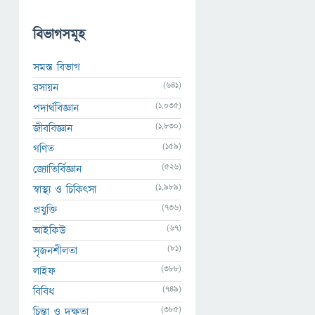
বিভাগসমূহ
সমস্ত বিভাগ
(641)
রসায়ন
(1,035)
পদার্থবিজ্ঞান
(1,830)
জীববিজ্ঞান
(159)
গণিত
(526)
জ্যোতির্বিজ্ঞান
(1,989)
স্বাস্থ্য ও চিকিৎসা
(736)
প্রযুক্তি
(67)
আইকিউ
(81)
সৃজনশীলতা
(388)
লাইফ
(749)
বিবিধ
(385)
চিন্তা ও দক্ষতা