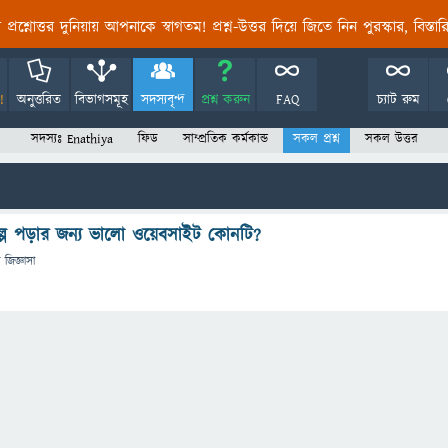
তির প্রশ্নোত্তর দুনিয়ায় আপনাকে স্বাগতম! প্রশ্ন-উত্তর দিয়ে জিতে নিন পুরস্কার, বিস্ত
!
অনুত্তরিত
বিভাগসমূহ
সদস্যবৃন্দ
প্রশ্ন করুন
FAQ
চ্যাট রুম
সদস্যঃ Enathiya
ফিড
সাম্প্রতিক কর্মকান্ড
সকল প্রশ্ন
সকল উত্তর
ল্প পড়ার জন্য ভালো ওয়েবসাইট কোনটি?
ে
জিজ্ঞাসা