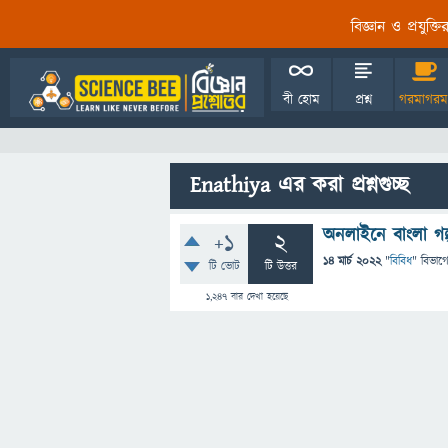
বিজ্ঞান ও প্রযুক্
বী হোম
প্রশ্ন
গরমাগরম
Enathiya এর করা প্রশ্নগুচ্ছ
অনলাইনে বাংলা গ
+1
2
14 মার্চ 2022
"
বিবিধ
" বিভাগ
টি ভোট
টি উত্তর
1,247
বার দেখা হয়েছে