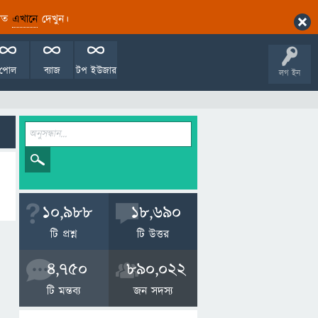
ারিত
এখানে
দেখুন।
পোল
ব্যাজ
টপ ইউজার
লগ ইন
10,988
18,690
টি প্রশ্ন
টি উত্তর
4,750
890,022
টি মন্তব্য
জন সদস্য