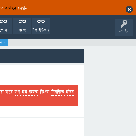
ারিত
এখানে
দেখুন।
পোল
ব্যাজ
টপ ইউজার
লগ ইন
ges
দয়া করে
লগ ইন করুন
কিংবা
নিবন্ধিত হউন