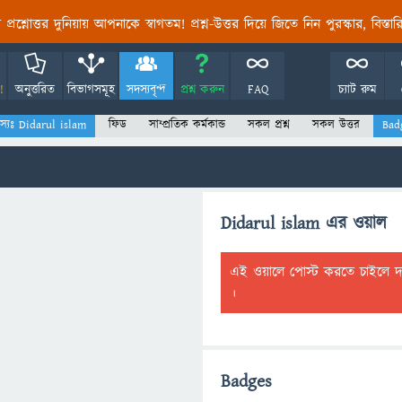
তির প্রশ্নোত্তর দুনিয়ায় আপনাকে স্বাগতম! প্রশ্ন-উত্তর দিয়ে জিতে নিন পুরস্কার, বিস্ত
!
অনুত্তরিত
বিভাগসমূহ
সদস্যবৃন্দ
প্রশ্ন করুন
FAQ
চ্যাট রুম
স্যঃ Didarul islam
ফিড
সাম্প্রতিক কর্মকান্ড
সকল প্রশ্ন
সকল উত্তর
Bad
Didarul islam এর ওয়াল
এই ওয়ালে পোস্ট করতে চাইলে 
।
Badges