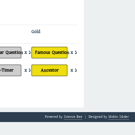
Gold
ar Question
x 1
Famous Question
x 1
d-Timer
x 1
Ancestor
x 1
Powered by
Science Bee
Designed by
Mobin Sikder