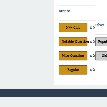
Bronze
Silver
100 Club
x 1
Notable Question
x 1
Popul
Nice Question
x 1
Ol
Regular
x 1