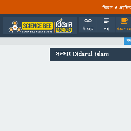
বিজ্ঞান ও প্রযুক্
বী হোম
প্রশ্ন
গরমাগরম
সদ
সদস্যঃ Didarul islam