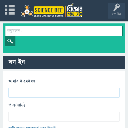
লগ ইন
লগ ইন
আমার ই-মেইলঃ
পাসওয়ার্ডঃ