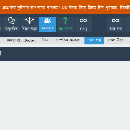
তির প্রশ্নোত্তর দুনিয়ায় আপনাকে স্বাগতম! প্রশ্ন-উত্তর দিয়ে জিতে নিন পুরস্কার, বিস্ত
!
অনুত্তরিত
বিভাগসমূহ
সদস্যবৃন্দ
প্রশ্ন করুন
FAQ
চ্যাট রুম
সদস্যঃ ClintDozier
ফিড
সাম্প্রতিক কর্মকান্ড
সকল প্রশ্ন
সকল উত্তর
ি