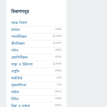
বিভাগসমূহ
সমস্ত বিভাগ
(641)
রসায়ন
(1,035)
পদার্থবিজ্ঞান
(1,830)
জীববিজ্ঞান
(159)
গণিত
(526)
জ্যোতির্বিজ্ঞান
(1,989)
স্বাস্থ্য ও চিকিৎসা
(736)
প্রযুক্তি
(67)
আইকিউ
(81)
সৃজনশীলতা
(388)
লাইফ
(749)
বিবিধ
(385)
চিন্তা ও দক্ষতা