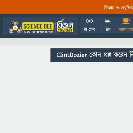
বিজ্ঞান ও প্রযুক্
বী হোম
প্রশ্ন
গরমাগরম
ClintDozier কোন প্রশ্ন করেন ন