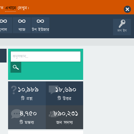
ারিত
এখানে
দেখুন।
পোল
ব্যাজ
টপ ইউজার
লগ ইন
10,989
18,690
টি প্রশ্ন
টি উত্তর
4,750
890,231
টি মন্তব্য
জন সদস্য