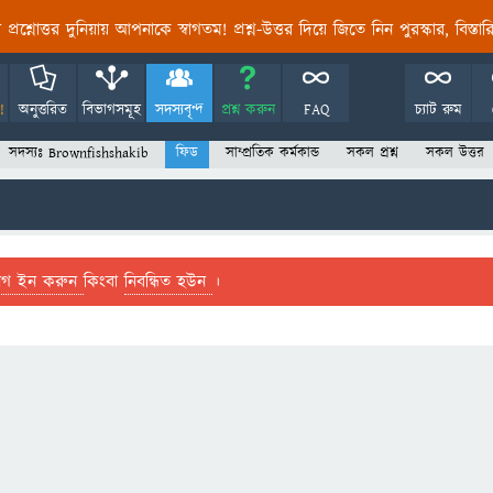
তির প্রশ্নোত্তর দুনিয়ায় আপনাকে স্বাগতম! প্রশ্ন-উত্তর দিয়ে জিতে নিন পুরস্কার, বিস্ত
!
অনুত্তরিত
বিভাগসমূহ
সদস্যবৃন্দ
প্রশ্ন করুন
FAQ
চ্যাট রুম
সদস্যঃ Brownfishshakib
ফিড
সাম্প্রতিক কর্মকান্ড
সকল প্রশ্ন
সকল উত্তর
লগ ইন করুন
কিংবা
নিবন্ধিত হউন
।