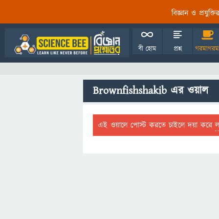
বিজ্ঞান ও প্রযুক্
বী হোম
প্রশ্ন
গরমাগরম
Brownfishshakib এর ওয়াল
এই ওয়ালে পোস্ট করতে চাইলে দয়া করে