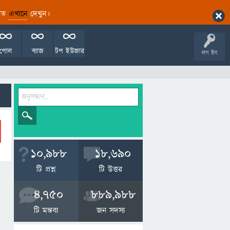
ারিত
এখানে
দেখুন।
পোল
ব্যাজ
টপ ইউজার
লগ ইন
10,988
18,690
টি প্রশ্ন
টি উত্তর
4,750
889,988
টি মন্তব্য
জন সদস্য