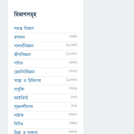
বিভাগসমূহ
সমস্ত বিভাগ
(641)
রসায়ন
(1,035)
পদার্থবিজ্ঞান
(1,830)
জীববিজ্ঞান
(159)
গণিত
(526)
জ্যোতির্বিজ্ঞান
(1,989)
স্বাস্থ্য ও চিকিৎসা
(736)
প্রযুক্তি
(67)
আইকিউ
(81)
সৃজনশীলতা
(388)
লাইফ
(749)
বিবিধ
(385)
চিন্তা ও দক্ষতা