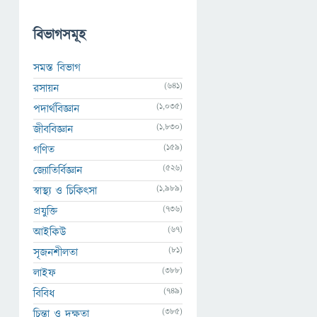
বিভাগসমূহ
সমস্ত বিভাগ
(641)
রসায়ন
(1,035)
পদার্থবিজ্ঞান
(1,830)
জীববিজ্ঞান
(159)
গণিত
(526)
জ্যোতির্বিজ্ঞান
(1,989)
স্বাস্থ্য ও চিকিৎসা
(736)
প্রযুক্তি
(67)
আইকিউ
(81)
সৃজনশীলতা
(388)
লাইফ
(749)
বিবিধ
(385)
চিন্তা ও দক্ষতা