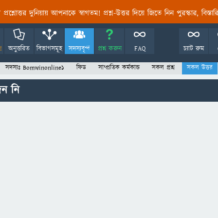
তির প্রশ্নোত্তর দুনিয়ায় আপনাকে স্বাগতম! প্রশ্ন-উত্তর দিয়ে জিতে নিন পুরস্কার, বিস্ত
!
অনুত্তরিত
বিভাগসমূহ
সদস্যবৃন্দ
প্রশ্ন করুন
FAQ
চ্যাট রুম
সদস্যঃ Bomwinonline1
ফিড
সাম্প্রতিক কর্মকান্ড
সকল প্রশ্ন
সকল উত্তর
েন নি