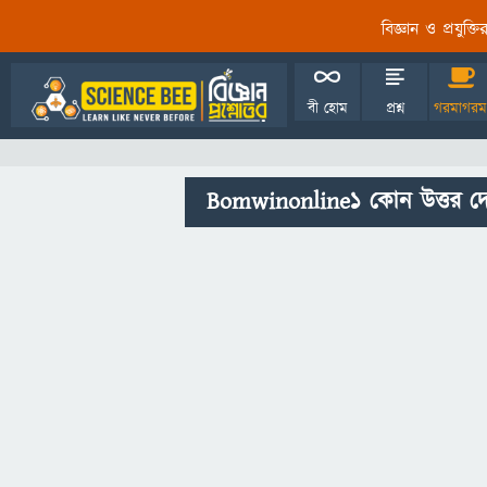
বিজ্ঞান ও প্রযুক্
বী হোম
প্রশ্ন
গরমাগরম
Bomwinonline1 কোন উত্তর দ