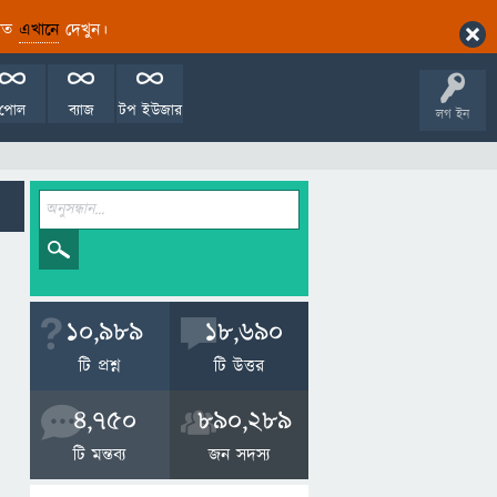
ারিত
এখানে
দেখুন।
পোল
ব্যাজ
টপ ইউজার
লগ ইন
10,989
18,690
টি প্রশ্ন
টি উত্তর
4,750
890,289
টি মন্তব্য
জন সদস্য