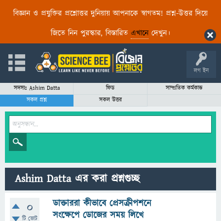
বিজ্ঞান ও প্রযুক্তির প্রশ্নোত্তর দুনিয়ায় আপনাকে স্বাগতম! প্রশ্ন-উত্তর দিয়ে
জিতে নিন পুরস্কার, বিস্তারিত
এখানে
দেখুন।
লগ ইন
সদস্যঃ Ashim Datta
ফিড
সাম্প্রতিক কর্মকান্ড
সকল প্রশ্ন
সকল উত্তর
Ashim Datta এর করা প্রশ্নগুচ্ছ
ডাক্তাররা কীভাবে প্রেসক্রীপশনে
0
সংক্ষেপে ডোজের সময় লিখে
টি ভোট