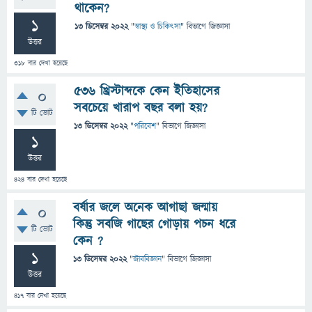
থাকেন?
1
13 ডিসেম্বর 2022
"
স্বাস্থ্য ও চিকিৎসা
" বিভাগে
জিজ্ঞাসা
উত্তর
318
বার দেখা হয়েছে
৫৩৬ খ্রিস্টাব্দকে কেন ইতিহাসের
0
সবচেয়ে খারাপ বছর বলা হয়?
টি ভোট
13 ডিসেম্বর 2022
"
পরিবেশ
" বিভাগে
জিজ্ঞাসা
1
উত্তর
424
বার দেখা হয়েছে
বর্ষার জলে অনেক আগাছা জন্মায়
0
কিন্তু সবজি গাছের গোড়ায় পচন ধরে
টি ভোট
কেন ?
1
13 ডিসেম্বর 2022
"
জীববিজ্ঞান
" বিভাগে
জিজ্ঞাসা
উত্তর
417
বার দেখা হয়েছে