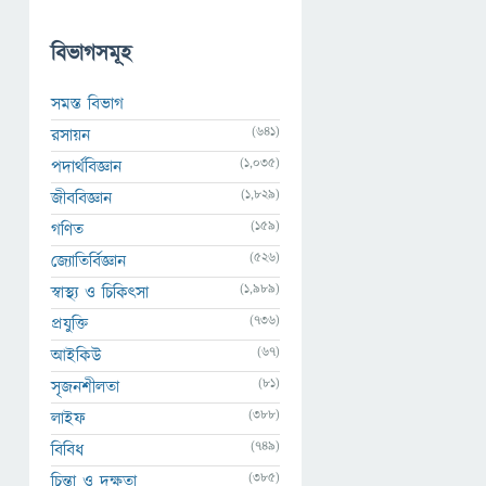
বিভাগসমূহ
সমস্ত বিভাগ
(641)
রসায়ন
(1,035)
পদার্থবিজ্ঞান
(1,829)
জীববিজ্ঞান
(159)
গণিত
(526)
জ্যোতির্বিজ্ঞান
(1,989)
স্বাস্থ্য ও চিকিৎসা
(736)
প্রযুক্তি
(67)
আইকিউ
(81)
সৃজনশীলতা
(388)
লাইফ
(749)
বিবিধ
(385)
চিন্তা ও দক্ষতা