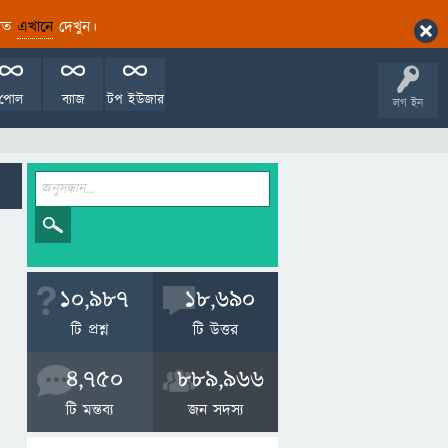
ারিত
এখানে
দেখুন।
পোল
ব্যাজ
টপ ইউজার
লগ ইন
10,987
18,690
টি প্রশ্ন
টি উত্তর
4,750
889,966
টি মন্তব্য
জন সদস্য