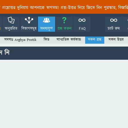
তির প্রশ্নোত্তর দুনিয়ায় আপনাকে স্বাগতম! প্রশ্ন-উত্তর দিয়ে জিতে নিন পুরস্কার, বিস্ত
!
অনুত্তরিত
বিভাগসমূহ
সদস্যবৃন্দ
প্রশ্ন করুন
FAQ
চ্যাট রুম
সদস্যঃ Arghya Protik
ফিড
সাম্প্রতিক কর্মকান্ড
সকল প্রশ্ন
সকল উত্তর
ন নি