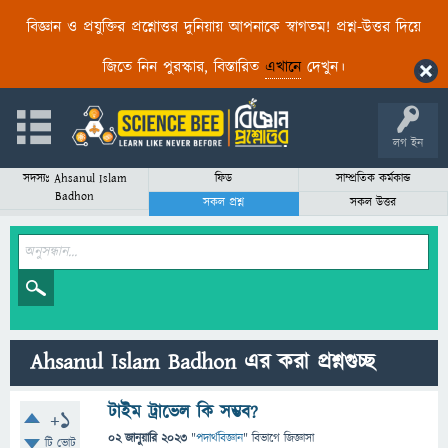
বিজ্ঞান ও প্রযুক্তির প্রশ্নোত্তর দুনিয়ায় আপনাকে স্বাগতম! প্রশ্ন-উত্তর দিয়ে
জিতে নিন পুরস্কার, বিস্তারিত
এখানে
দেখুন।
লগ ইন
সদস্যঃ Ahsanul Islam
ফিড
সাম্প্রতিক কর্মকান্ড
Badhon
সকল প্রশ্ন
সকল উত্তর
Ahsanul Islam Badhon এর করা প্রশ্নগুচ্ছ
টাইম ট্রাভেল কি সম্ভব?
+1
02 জানুয়ারি 2023
"
পদার্থবিজ্ঞান
" বিভাগে
জিজ্ঞাসা
টি ভোট