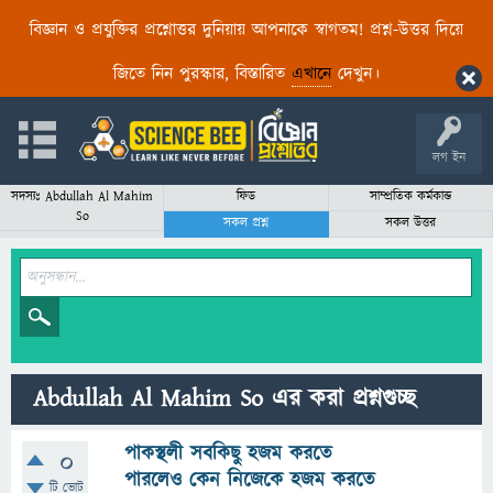
বিজ্ঞান ও প্রযুক্তির প্রশ্নোত্তর দুনিয়ায় আপনাকে স্বাগতম! প্রশ্ন-উত্তর দিয়ে
জিতে নিন পুরস্কার, বিস্তারিত
এখানে
দেখুন।
লগ ইন
সদস্যঃ Abdullah Al Mahim
ফিড
সাম্প্রতিক কর্মকান্ড
So
সকল প্রশ্ন
সকল উত্তর
Abdullah Al Mahim So এর করা প্রশ্নগুচ্ছ
পাকস্থলী সবকিছু হজম করতে
0
পারলেও কেন নিজেকে হজম করতে
টি ভোট