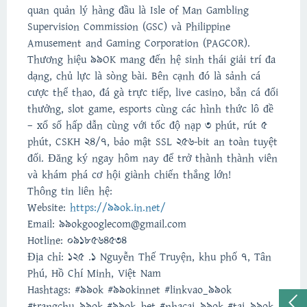
quan quản lý hàng đầu là Isle of Man Gambling
Supervision Commission (GSC) và Philippine
Amusement and Gaming Corporation (PAGCOR).
Thương hiệu 99OK mang đến hệ sinh thái giải trí đa
dạng, chủ lực là sòng bài. Bên cạnh đó là sảnh cá
cược thể thao, đá gà trực tiếp, live casino, bắn cá đổi
thưởng, slot game, esports cùng các hình thức lô đề
– xổ số hấp dẫn cùng với tốc độ nạp 3 phút, rút 5
phút, CSKH 24/7, bảo mật SSL 256-bit an toàn tuyệt
đối. Đăng ký ngay hôm nay để trở thành thành viên
và khám phá cơ hội giành chiến thắng lớn!
Thông tin liên hệ:
Website:
https://99ok.in.net/
Email: 99okgooglecom@gmail.com
Hotline: 0918564534
Địa chỉ: 125 .1 Nguyễn Thế Truyện, khu phố 7, Tân
Phú, Hồ Chí Minh, Việt Nam
Hashtags: #99ok #99okinnet #linkvao_99ok
#trangchu_99ok #99ok_bet #nhacai_99ok #tai_99ok