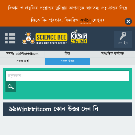
বিজ্ঞান ও প্রযুক্তির প্রশ্নোত্তর দুনিয়ায় আপনাকে স্বাগতম! প্রশ্ন-উত্তর দিয়ে
জিতে নিন পুরস্কার, বিস্তারিত
এখানে
দেখুন।
লগ ইন
সদস্যঃ 99Win88itcom
ফিড
সাম্প্রতিক কর্মকান্ড
সকল প্রশ্ন
সকল উত্তর
99Win88itcom কোন উত্তর দেন নি