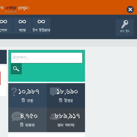
ারিত
এখানে
দেখুন।
পোল
ব্যাজ
টপ ইউজার
লগ ইন
10,987
18,690
টি প্রশ্ন
টি উত্তর
4,750
889,917
টি মন্তব্য
জন সদস্য