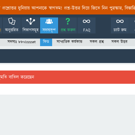
তির প্রশ্নোত্তর দুনিয়ায় আপনাকে স্বাগতম! প্রশ্ন-উত্তর দিয়ে জিতে নিন পুরস্কার, বিস্ত
!
অনুত্তরিত
বিভাগসমূহ
সদস্যবৃন্দ
প্রশ্ন করুন
FAQ
চ্যাট রুম
সদস্যঃ 88vinnnet
ফিড
সাম্প্রতিক কর্মকান্ড
সকল প্রশ্ন
সকল উত্তর
ুমতি বাতিল করেছেন