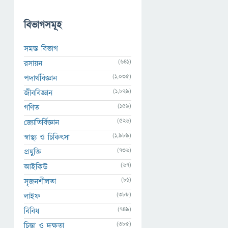
বিভাগসমূহ
সমস্ত বিভাগ
(641)
রসায়ন
(1,035)
পদার্থবিজ্ঞান
(1,829)
জীববিজ্ঞান
(159)
গণিত
(526)
জ্যোতির্বিজ্ঞান
(1,989)
স্বাস্থ্য ও চিকিৎসা
(736)
প্রযুক্তি
(67)
আইকিউ
(81)
সৃজনশীলতা
(388)
লাইফ
(749)
বিবিধ
(385)
চিন্তা ও দক্ষতা