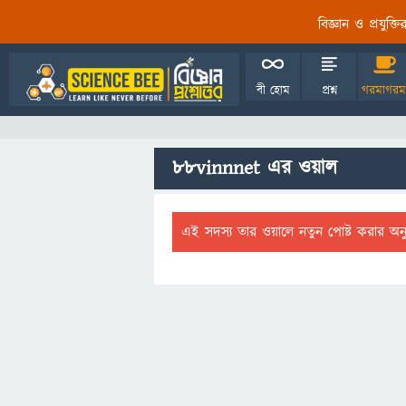
বিজ্ঞান ও প্রযুক্
বী হোম
প্রশ্ন
গরমাগরম
88vinnnet এর ওয়াল
এই সদস্য তার ওয়ালে নতুন পোষ্ট করার অন