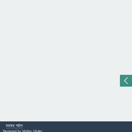
মতামত পাঠান
Designed by
Mobin Sikder