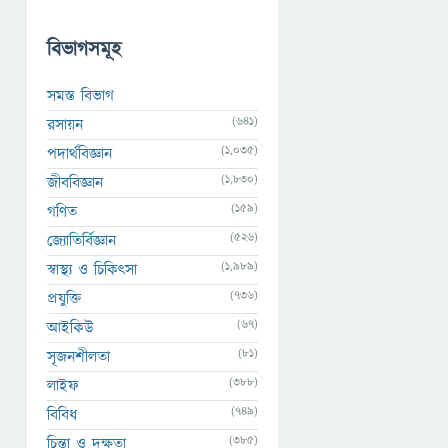
বিভাগসমূহ
সমস্ত বিভাগ
(641)
রসায়ন
(1,035)
পদার্থবিজ্ঞান
(1,830)
জীববিজ্ঞান
(159)
গণিত
(526)
জ্যোতির্বিজ্ঞান
(1,989)
স্বাস্থ্য ও চিকিৎসা
(736)
প্রযুক্তি
(67)
আইকিউ
(81)
সৃজনশীলতা
(388)
লাইফ
(749)
বিবিধ
(385)
চিন্তা ও দক্ষতা