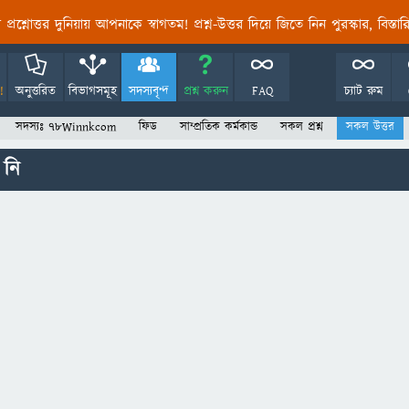
তির প্রশ্নোত্তর দুনিয়ায় আপনাকে স্বাগতম! প্রশ্ন-উত্তর দিয়ে জিতে নিন পুরস্কার, বিস্ত
!
অনুত্তরিত
বিভাগসমূহ
সদস্যবৃন্দ
প্রশ্ন করুন
FAQ
চ্যাট রুম
সদস্যঃ 78Winnkcom
ফিড
সাম্প্রতিক কর্মকান্ড
সকল প্রশ্ন
সকল উত্তর
 নি