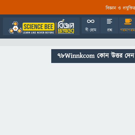
বিজ্ঞান ও প্রযুক্
বী হোম
প্রশ্ন
গরমাগরম
78Winnkcom কোন উত্তর দেন