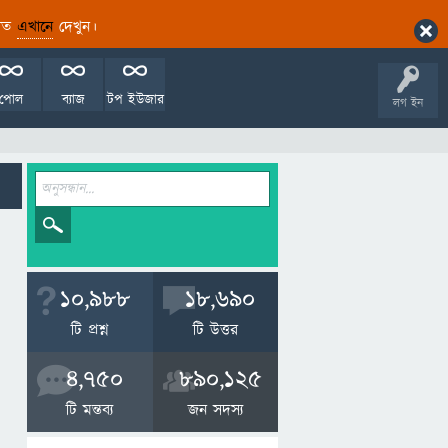
ারিত
এখানে
দেখুন।
পোল
ব্যাজ
টপ ইউজার
লগ ইন
10,988
18,690
টি প্রশ্ন
টি উত্তর
4,750
890,125
টি মন্তব্য
জন সদস্য