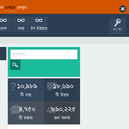
ারিত
এখানে
দেখুন।
পোল
ব্যাজ
টপ ইউজার
লগ ইন
10,989
18,690
টি প্রশ্ন
টি উত্তর
4,750
890,225
টি মন্তব্য
জন সদস্য