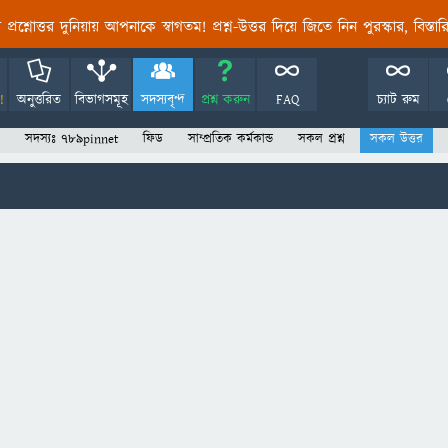
তির প্রশ্নোত্তর দুনিয়ায় আপনাকে স্বাগতম! প্রশ্ন-উত্তর দিয়ে জিতে নিন পুরস্কার, বিস্ত
!
অনুত্তরিত
বিভাগসমূহ
সদস্যবৃন্দ
প্রশ্ন করুন
FAQ
চ্যাট রুম
সদস্যঃ 789pinnet
ফিড
সাম্প্রতিক কর্মকান্ড
সকল প্রশ্ন
সকল উত্তর