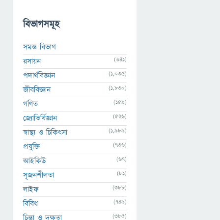
বিভাগসমূহ
সমস্ত বিভাগ
(641)
রসায়ন
(1,035)
পদার্থবিজ্ঞান
(1,830)
জীববিজ্ঞান
(159)
গণিত
(526)
জ্যোতির্বিজ্ঞান
(1,989)
স্বাস্থ্য ও চিকিৎসা
(736)
প্রযুক্তি
(67)
আইকিউ
(81)
সৃজনশীলতা
(388)
লাইফ
(749)
বিবিধ
(385)
চিন্তা ও দক্ষতা