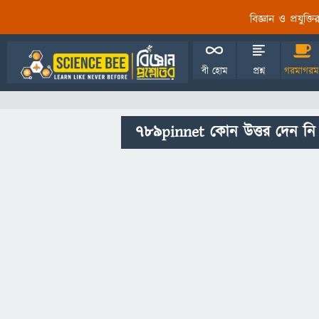
বিজ্ঞান ও প্রযুক্
বী হোম
প্রশ্ন
গরমাগরম
789pinnet কোন উত্তর দেন নি