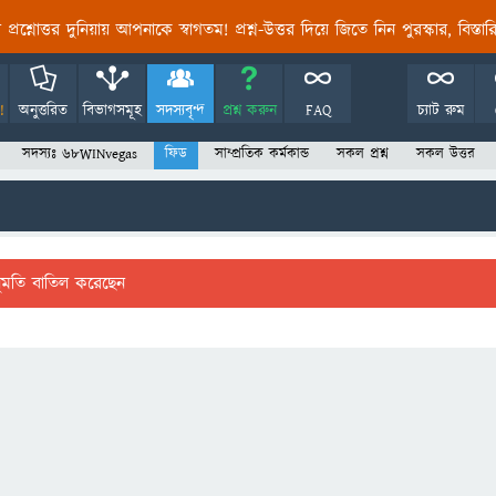
তির প্রশ্নোত্তর দুনিয়ায় আপনাকে স্বাগতম! প্রশ্ন-উত্তর দিয়ে জিতে নিন পুরস্কার, বিস্ত
!
অনুত্তরিত
বিভাগসমূহ
সদস্যবৃন্দ
প্রশ্ন করুন
FAQ
চ্যাট রুম
সদস্যঃ 68WINvegas
ফিড
সাম্প্রতিক কর্মকান্ড
সকল প্রশ্ন
সকল উত্তর
ুমতি বাতিল করেছেন