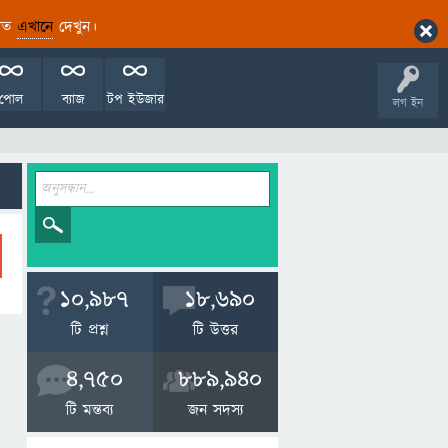
ারিত
এখানে
দেখুন।
পোল
ব্যাজ
টপ ইউজার
লগ ইন
10,987
18,690
টি প্রশ্ন
টি উত্তর
4,750
889,940
টি মন্তব্য
জন সদস্য