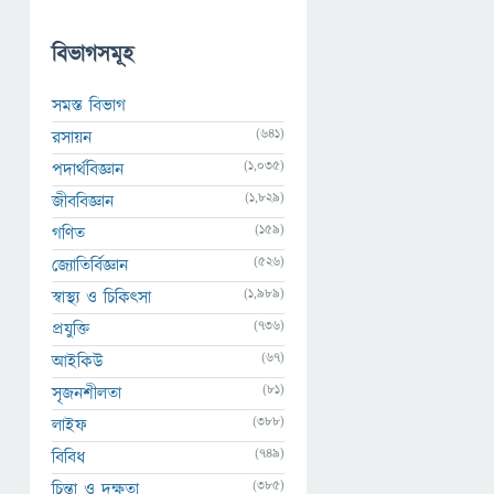
বিভাগসমূহ
সমস্ত বিভাগ
(641)
রসায়ন
(1,035)
পদার্থবিজ্ঞান
(1,829)
জীববিজ্ঞান
(159)
গণিত
(526)
জ্যোতির্বিজ্ঞান
(1,989)
স্বাস্থ্য ও চিকিৎসা
(736)
প্রযুক্তি
(67)
আইকিউ
(81)
সৃজনশীলতা
(388)
লাইফ
(749)
বিবিধ
(385)
চিন্তা ও দক্ষতা