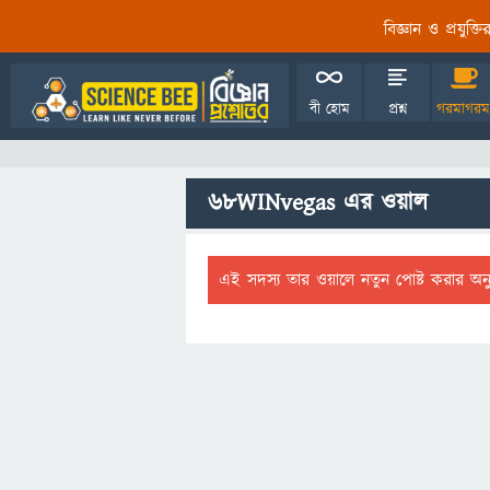
বিজ্ঞান ও প্রযুক্
বী হোম
প্রশ্ন
গরমাগরম
68WINvegas এর ওয়াল
এই সদস্য তার ওয়ালে নতুন পোষ্ট করার অন