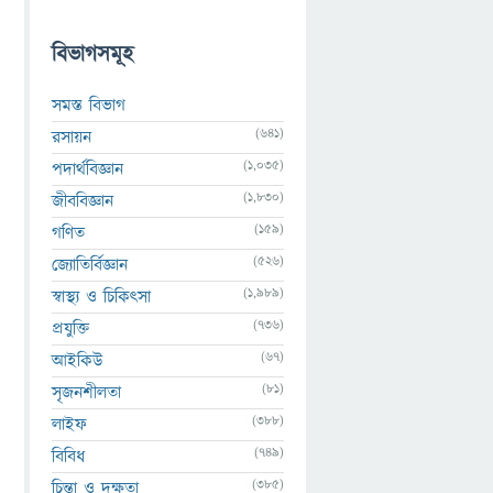
বিভাগসমূহ
সমস্ত বিভাগ
(641)
রসায়ন
(1,035)
পদার্থবিজ্ঞান
(1,830)
জীববিজ্ঞান
(159)
গণিত
(526)
জ্যোতির্বিজ্ঞান
(1,989)
স্বাস্থ্য ও চিকিৎসা
(736)
প্রযুক্তি
(67)
আইকিউ
(81)
সৃজনশীলতা
(388)
লাইফ
(749)
বিবিধ
(385)
চিন্তা ও দক্ষতা