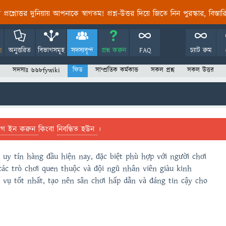
তির প্রশ্নোত্তর দুনিয়ায় আপনাকে স্বাগতম! প্রশ্ন-উত্তর দিয়ে জিতে নিন পুরস্কার, বিস্ত
!
অনুত্তরিত
বিভাগসমূহ
সদস্যবৃন্দ
প্রশ্ন করুন
FAQ
চ্যাট রুম
সদস্যঃ 668fywiki
ফিড
সাম্প্রতিক কর্মকান্ড
সকল প্রশ্ন
সকল উত্তর
লগ ইন করুন
কিংবা
নিবন্ধিত হউন
।
uy tín hàng đầu hiện nay, đặc biệt phù hợp với người chơi
ác trò chơi quen thuộc và đội ngũ nhân viên giàu kinh
vụ tốt nhất, tạo nên sân chơi hấp dẫn và đáng tin cậy cho