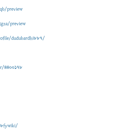
qb/preview
gza/preview
rofile/dudubardhi887/
er/4400178
8fywiki/