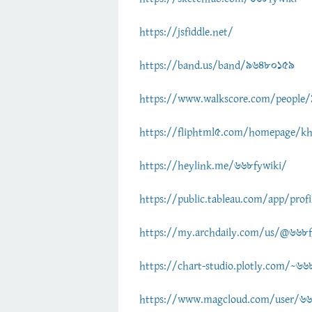
https://jsfiddle.net/
https://band.us/band/96480159
https://www.walkscore.com/peopl
https://fliphtml5.com/homepage/kh
https://heylink.me/668fywiki/
https://public.tableau.com/app/profi
https://my.archdaily.com/us/@668f
https://chart-studio.plotly.com/~66
https://www.magcloud.com/user/66