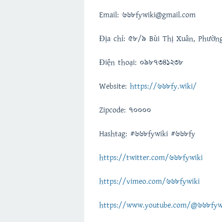
Email: 668fywiki@gmail.com
Địa chỉ: 58/9 Bùi Thị Xuân, Phườn
Điện thoại: 0987341238
Website:
https://668fy.wiki/
Zipcode: 70000
Hashtag: #668fywiki #668fy
https://twitter.com/668fywiki
https://vimeo.com/668fywiki
https://www.youtube.com/@668fyw