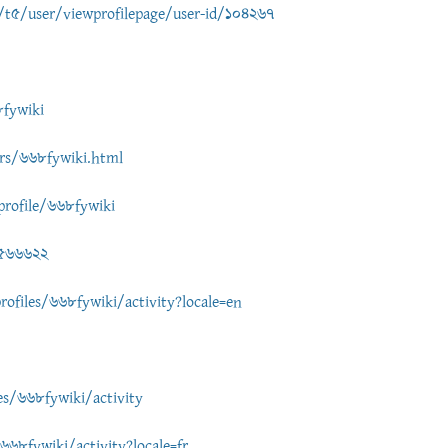
m/t5/user/viewprofilepage/user-id/104267
8fywiki
rs/668fywiki.html
rofile/668fywiki
/566622
profiles/668fywiki/activity?locale=en
es/668fywiki/activity
668fywiki/activity?locale=fr