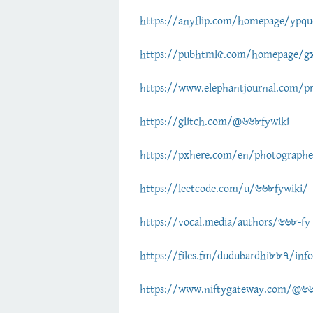
https://anyflip.com/homepage/ypqu
https://pubhtml5.com/homepage/gx
https://www.elephantjournal.com/p
https://glitch.com/@668fywiki
https://pxhere.com/en/photograph
https://leetcode.com/u/668fywiki/
https://vocal.media/authors/668-fy
https://files.fm/dudubardhi887/info
https://www.niftygateway.com/@66