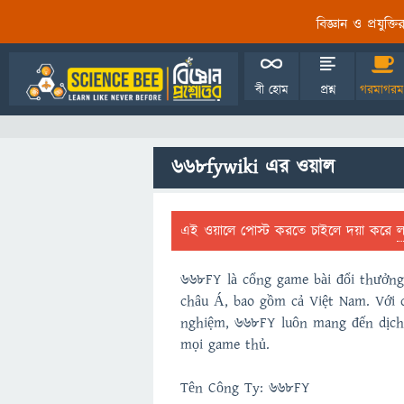
বিজ্ঞান ও প্রযুক্
বী হোম
প্রশ্ন
গরমাগরম
668fywiki এর ওয়াল
এই ওয়ালে পোস্ট করতে চাইলে দয়া করে
668FY là cổng game bài đổi thưởng 
châu Á, bao gồm cả Việt Nam. Với c
nghiệm, 668FY luôn mang đến dịch 
mọi game thủ.
Tên Công Ty: 668FY