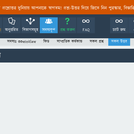
তির প্রশ্নোত্তর দুনিয়ায় আপনাকে স্বাগতম! প্রশ্ন-উত্তর দিয়ে জিতে নিন পুরস্কার, বিস্ত
!
অনুত্তরিত
বিভাগসমূহ
সদস্যবৃন্দ
প্রশ্ন করুন
FAQ
চ্যাট রুম
সদস্যঃ 33win2law
ফিড
সাম্প্রতিক কর্মকান্ড
সকল প্রশ্ন
সকল উত্তর
ি