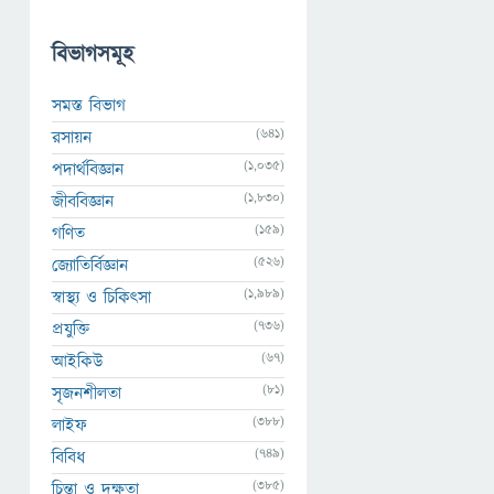
বিভাগসমূহ
সমস্ত বিভাগ
(641)
রসায়ন
(1,035)
পদার্থবিজ্ঞান
(1,830)
জীববিজ্ঞান
(159)
গণিত
(526)
জ্যোতির্বিজ্ঞান
(1,989)
স্বাস্থ্য ও চিকিৎসা
(736)
প্রযুক্তি
(67)
আইকিউ
(81)
সৃজনশীলতা
(388)
লাইফ
(749)
বিবিধ
(385)
চিন্তা ও দক্ষতা