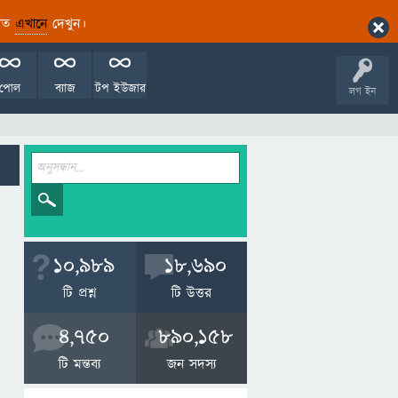
ারিত
এখানে
দেখুন।
পোল
ব্যাজ
টপ ইউজার
লগ ইন
10,989
18,690
টি প্রশ্ন
টি উত্তর
4,750
890,158
টি মন্তব্য
জন সদস্য