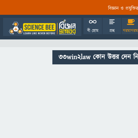
বিজ্ঞান ও প্রযুক্
বী হোম
প্রশ্ন
গরমাগরম
33win2law কোন উত্তর দেন ন