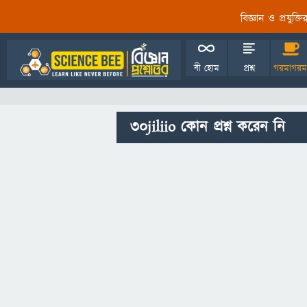
বিজ্ঞান ও প্রযুক্
বী হোম
প্রশ্ন
গরমাগরম
30jiliio কোন প্রশ্ন করেন নি