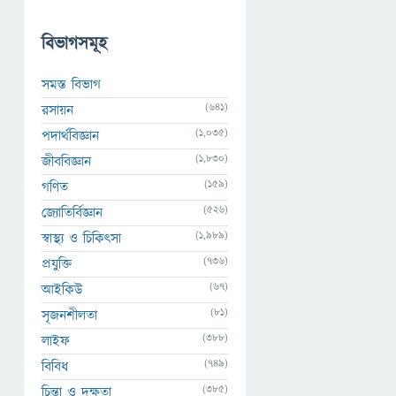
বিভাগসমূহ
সমস্ত বিভাগ
(641)
রসায়ন
(1,035)
পদার্থবিজ্ঞান
(1,830)
জীববিজ্ঞান
(159)
গণিত
(526)
জ্যোতির্বিজ্ঞান
(1,989)
স্বাস্থ্য ও চিকিৎসা
(736)
প্রযুক্তি
(67)
আইকিউ
(81)
সৃজনশীলতা
(388)
লাইফ
(749)
বিবিধ
(385)
চিন্তা ও দক্ষতা