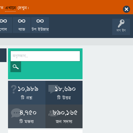
ারিত
এখানে
দেখুন।
পোল
ব্যাজ
টপ ইউজার
লগ ইন
10,989
18,690
টি প্রশ্ন
টি উত্তর
4,750
890,165
টি মন্তব্য
জন সদস্য