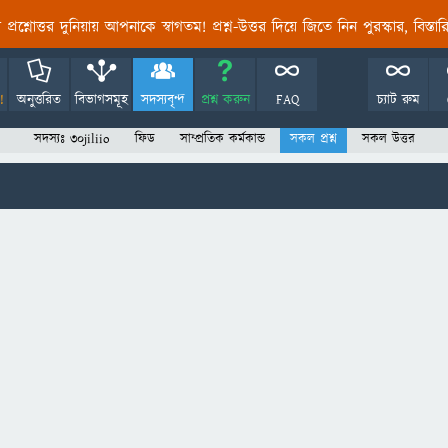
তির প্রশ্নোত্তর দুনিয়ায় আপনাকে স্বাগতম! প্রশ্ন-উত্তর দিয়ে জিতে নিন পুরস্কার, বিস্ত
!
অনুত্তরিত
বিভাগসমূহ
সদস্যবৃন্দ
প্রশ্ন করুন
FAQ
চ্যাট রুম
সদস্যঃ 30jiliio
ফিড
সাম্প্রতিক কর্মকান্ড
সকল প্রশ্ন
সকল উত্তর