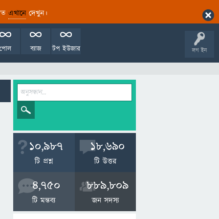
ারিত
এখানে
দেখুন।
পোল
ব্যাজ
টপ ইউজার
লগ ইন
10,987
18,690
টি প্রশ্ন
টি উত্তর
4,750
889,809
টি মন্তব্য
জন সদস্য