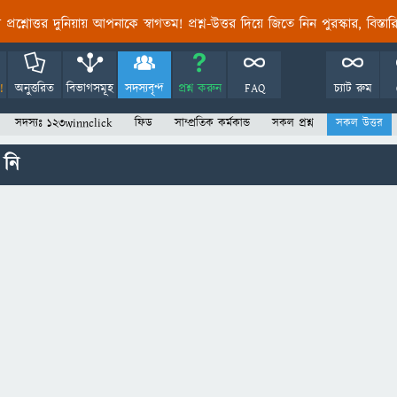
তির প্রশ্নোত্তর দুনিয়ায় আপনাকে স্বাগতম! প্রশ্ন-উত্তর দিয়ে জিতে নিন পুরস্কার, বিস্ত
!
অনুত্তরিত
বিভাগসমূহ
সদস্যবৃন্দ
প্রশ্ন করুন
FAQ
চ্যাট রুম
সদস্যঃ 123winnclick
ফিড
সাম্প্রতিক কর্মকান্ড
সকল প্রশ্ন
সকল উত্তর
 নি