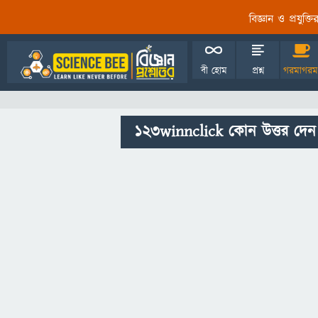
বিজ্ঞান ও প্রযুক্
বী হোম
প্রশ্ন
গরমাগরম
123winnclick কোন উত্তর দেন