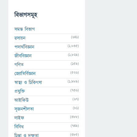
বিভাগসমূহ
সমস্ত বিভাগ
(641)
রসায়ন
(1,035)
পদার্থবিজ্ঞান
(1,829)
জীববিজ্ঞান
(159)
গণিত
(526)
জ্যোতির্বিজ্ঞান
(1,989)
স্বাস্থ্য ও চিকিৎসা
(736)
প্রযুক্তি
(67)
আইকিউ
(81)
সৃজনশীলতা
(388)
লাইফ
(749)
বিবিধ
(385)
চিন্তা ও দক্ষতা