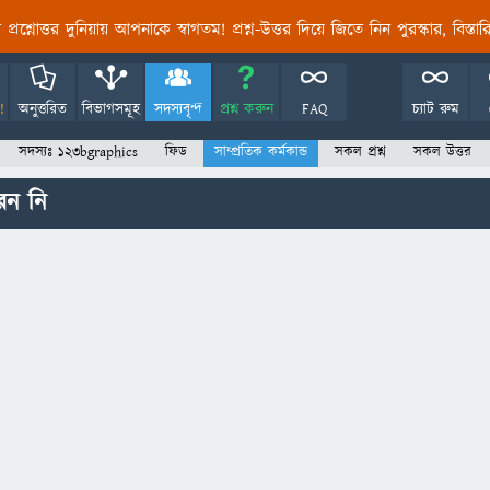
তির প্রশ্নোত্তর দুনিয়ায় আপনাকে স্বাগতম! প্রশ্ন-উত্তর দিয়ে জিতে নিন পুরস্কার, বিস্ত
!
অনুত্তরিত
বিভাগসমূহ
সদস্যবৃন্দ
প্রশ্ন করুন
FAQ
চ্যাট রুম
সদস্যঃ 123bgraphics
ফিড
সাম্প্রতিক কর্মকান্ড
সকল প্রশ্ন
সকল উত্তর
েন নি