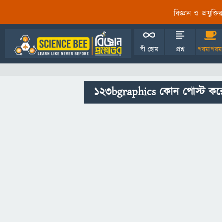
বিজ্ঞান ও প্রযুক্
বী হোম
প্রশ্ন
গরমাগরম
123bgraphics কোন পোস্ট কর