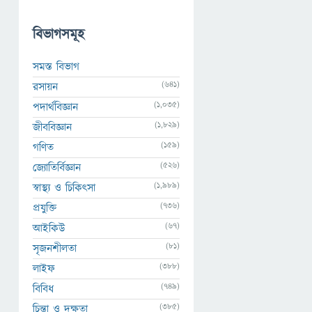
বিভাগসমূহ
সমস্ত বিভাগ
(641)
রসায়ন
(1,035)
পদার্থবিজ্ঞান
(1,829)
জীববিজ্ঞান
(159)
গণিত
(526)
জ্যোতির্বিজ্ঞান
(1,989)
স্বাস্থ্য ও চিকিৎসা
(736)
প্রযুক্তি
(67)
আইকিউ
(81)
সৃজনশীলতা
(388)
লাইফ
(749)
বিবিধ
(385)
চিন্তা ও দক্ষতা