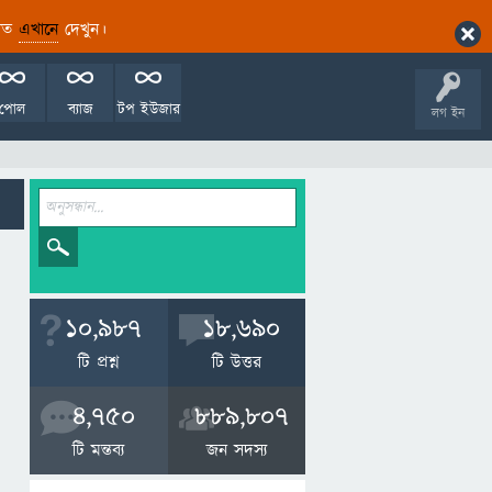
ারিত
এখানে
দেখুন।
পোল
ব্যাজ
টপ ইউজার
লগ ইন
10,987
18,690
টি প্রশ্ন
টি উত্তর
4,750
889,807
টি মন্তব্য
জন সদস্য