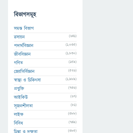
বিভাগসমূহ
সমস্ত বিভাগ
(641)
রসায়ন
(1,035)
পদার্থবিজ্ঞান
(1,830)
জীববিজ্ঞান
(159)
গণিত
(526)
জ্যোতির্বিজ্ঞান
(1,989)
স্বাস্থ্য ও চিকিৎসা
(736)
প্রযুক্তি
(67)
আইকিউ
(81)
সৃজনশীলতা
(388)
লাইফ
(749)
বিবিধ
(385)
চিন্তা ও দক্ষতা