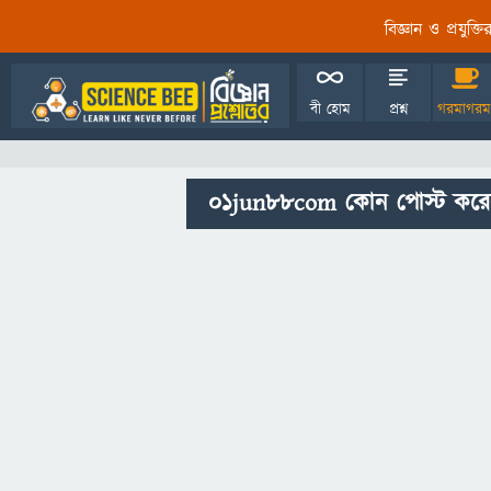
বিজ্ঞান ও প্রযুক্
বী হোম
প্রশ্ন
গরমাগরম
01jun88com কোন পোস্ট করে