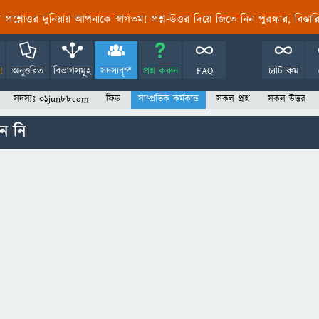
তির প্রশ্নোত্তর দুনিয়ায় আপনাকে স্বাগতম! প্রশ্ন-উত্তর দিয়ে জিতে নিন পুরস্কার, বিস্ত
!
অনুত্তরিত
বিভাগসমূহ
সদস্যবৃন্দ
প্রশ্ন করুন
FAQ
চ্যাট রুম
সদস্যঃ 01jun88com
ফিড
সাম্প্রতিক কর্মকান্ড
সকল প্রশ্ন
সকল উত্তর
ন নি