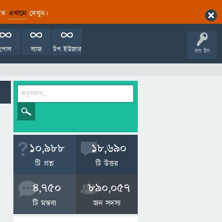
ারিত
এখানে
দেখুন।
পোল
ব্যাজ
টপ ইউজার
লগ ইন
10,988
18,690
টি প্রশ্ন
টি উত্তর
4,750
890,057
টি মন্তব্য
জন সদস্য