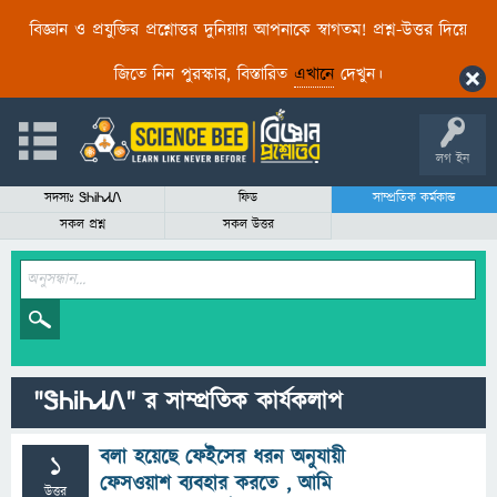
বিজ্ঞান ও প্রযুক্তির প্রশ্নোত্তর দুনিয়ায় আপনাকে স্বাগতম! প্রশ্ন-উত্তর দিয়ে
জিতে নিন পুরস্কার, বিস্তারিত
এখানে
দেখুন।
লগ ইন
সদস্যঃ ᏕᏂᎥᏂᏗᏁ
ফিড
সাম্প্রতিক কর্মকান্ড
সকল প্রশ্ন
সকল উত্তর
"ᏕᏂᎥᏂᏗᏁ" র সাম্প্রতিক কার্যকলাপ
বলা হয়েছে ফেইসের ধরন অনুযায়ী
1
ফেসওয়াশ ব্যবহার করতে , আমি
উত্তর