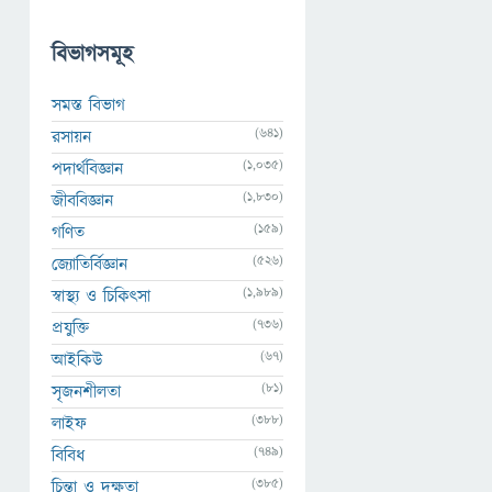
বিভাগসমূহ
সমস্ত বিভাগ
(641)
রসায়ন
(1,035)
পদার্থবিজ্ঞান
(1,830)
জীববিজ্ঞান
(159)
গণিত
(526)
জ্যোতির্বিজ্ঞান
(1,989)
স্বাস্থ্য ও চিকিৎসা
(736)
প্রযুক্তি
(67)
আইকিউ
(81)
সৃজনশীলতা
(388)
লাইফ
(749)
বিবিধ
(385)
চিন্তা ও দক্ষতা