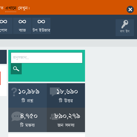
ারিত
এখানে
দেখুন।
পোল
ব্যাজ
টপ ইউজার
লগ ইন
10,989
18,690
টি প্রশ্ন
টি উত্তর
4,750
890,279
টি মন্তব্য
জন সদস্য