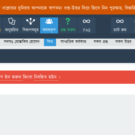
তির প্রশ্নোত্তর দুনিয়ায় আপনাকে স্বাগতম! প্রশ্ন-উত্তর দিয়ে জিতে নিন পুরস্কার, বিস্ত
!
অনুত্তরিত
বিভাগসমূহ
সদস্যবৃন্দ
প্রশ্ন করুন
FAQ
চ্যাট রুম
সদস্যঃ মোস্তাকিম হোসেন
ফিড
সাম্প্রতিক কর্মকান্ড
সকল প্রশ্ন
সকল উত্তর
লগ ইন করুন
কিংবা
নিবন্ধিত হউন
।