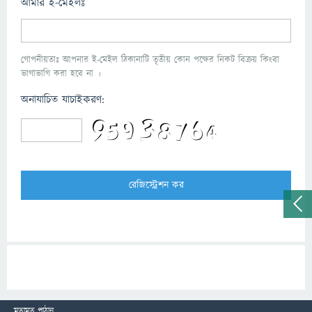
আমার ই-মেইলঃ
গোপনীয়তাঃ আপনার ই-মেইল ঠিকানাটি তৃতীয় কোন পক্ষের নিকট বিক্রয় কিংবা
ভাগাভাগি করা হবে না ।
অনাযাচিত যাচাইকরণ:
মতামত পাঠান