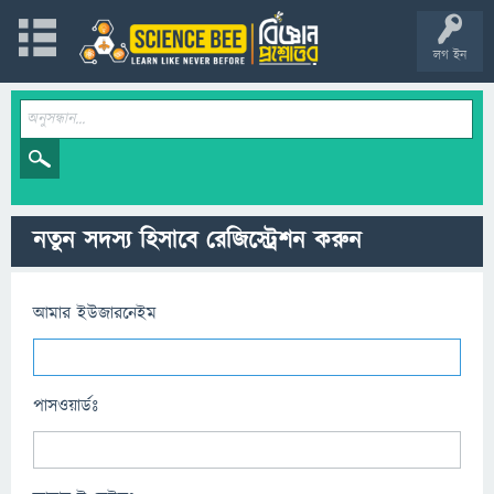
লগ ইন
নতুন সদস্য হিসাবে রেজিস্ট্রেশন করুন
আমার ইউজারনেইম
পাসওয়ার্ডঃ