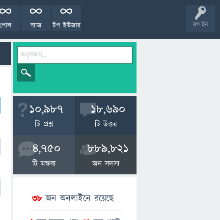
পোল
ব্যাজ
টপ ইউজার
লগ ইন
10,987
18,690
টি প্রশ্ন
টি উত্তর
4,750
889,821
টি মন্তব্য
জন সদস্য
38
জন অনলাইনে রয়েছে