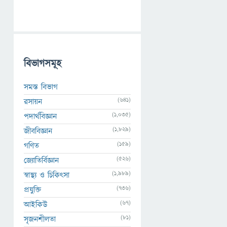
বিভাগসমূহ
সমস্ত বিভাগ
(641)
রসায়ন
(1,035)
পদার্থবিজ্ঞান
(1,829)
জীববিজ্ঞান
(159)
গণিত
(526)
জ্যোতির্বিজ্ঞান
(1,989)
স্বাস্থ্য ও চিকিৎসা
(736)
প্রযুক্তি
(67)
আইকিউ
(81)
সৃজনশীলতা