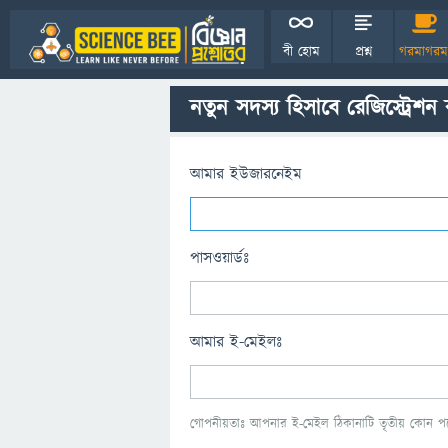
বী হোম
প্রশ্ন
গরমাগরম
নতুন সদস্য হিসাবে রেজিস্ট্রেশন
আমার ইউজারনেইম
পাসওয়ার্ডঃ
আমার ই-মেইলঃ
গোপনীয়তাঃ আপনার ই-মেইল ঠিকানাটি তৃতীয় কোন পক্ষ