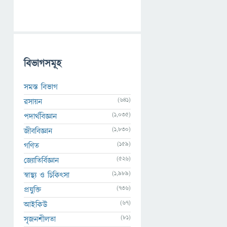
বিভাগসমূহ
সমস্ত বিভাগ
(641)
রসায়ন
(1,035)
পদার্থবিজ্ঞান
(1,830)
জীববিজ্ঞান
(159)
গণিত
(526)
জ্যোতির্বিজ্ঞান
(1,989)
স্বাস্থ্য ও চিকিৎসা
(736)
প্রযুক্তি
(67)
আইকিউ
(81)
সৃজনশীলতা