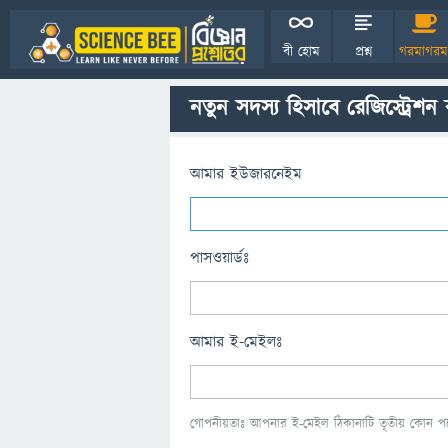
বী হোম
প্রশ্ন
গরমাগরম
নতুন সদস্য হিসাবে রেজিস্ট্রেশন
আমার ইউজারনেইম
পাসওয়ার্ডঃ
আমার ই-মেইলঃ
গোপনীয়তাঃ আপনার ই-মেইল ঠিকানাটি তৃতীয় কোন পক্ষ