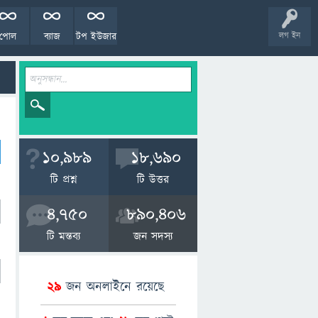
পোল
ব্যাজ
টপ ইউজার
লগ ইন
10,989
18,690
টি প্রশ্ন
টি উত্তর
4,750
890,406
টি মন্তব্য
জন সদস্য
29
জন অনলাইনে রয়েছে