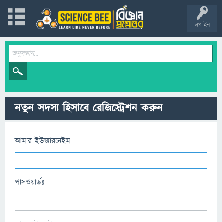
লগ ইন
নতুন সদস্য হিসাবে রেজিস্ট্রেশন করুন
আমার ইউজারনেইম
পাসওয়ার্ডঃ