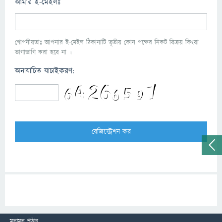
আমার ই-মেইলঃ
গোপনীয়তাঃ আপনার ই-মেইল ঠিকানাটি তৃতীয় কোন পক্ষের নিকট বিক্রয় কিংবা
ভাগাভাগি করা হবে না ।
অনাযাচিত যাচাইকরণ:
মতামত পাঠান