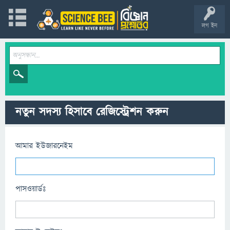
লগ ইন
নতুন সদস্য হিসাবে রেজিস্ট্রেশন করুন
আমার ইউজারনেইম
পাসওয়ার্ডঃ