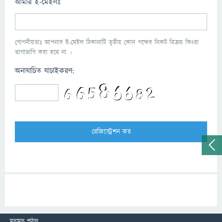
আমার ই-মেইলঃ
গোপনীয়তাঃ আপনার ই-মেইল ঠিকানাটি তৃতীয় কোন পক্ষের নিকট বিক্রয় কিংবা
ভাগাভাগি করা হবে না ।
অনাযাচিত যাচাইকরণ:
মতামত পাঠান