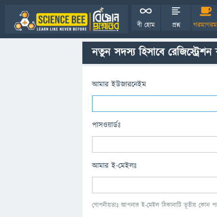
বী হোম
প্রশ্ন
গরমাগরম
নতুন সদস্য হিসাবে রেজিস্ট্রেশন
আমার ইউজারনেইম
পাসওয়ার্ডঃ
আমার ই-মেইলঃ
গোপনীয়তাঃ আপনার ই-মেইল ঠিকানাটি তৃতীয় কোন পক্ষ