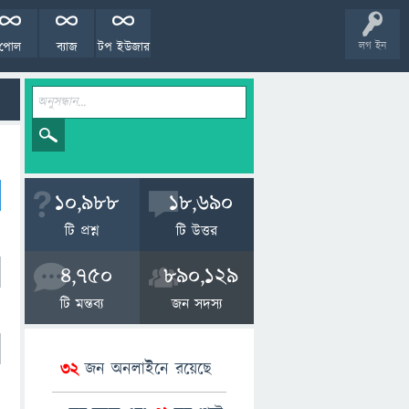
পোল
ব্যাজ
টপ ইউজার
লগ ইন
10,988
18,690
টি প্রশ্ন
টি উত্তর
4,750
890,129
টি মন্তব্য
জন সদস্য
32
জন অনলাইনে রয়েছে