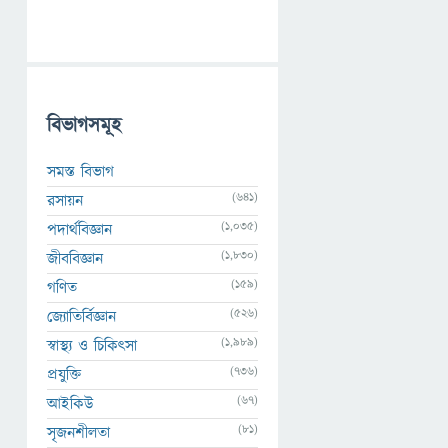
বিভাগসমূহ
সমস্ত বিভাগ
(641)
রসায়ন
(1,035)
পদার্থবিজ্ঞান
(1,830)
জীববিজ্ঞান
(159)
গণিত
(526)
জ্যোতির্বিজ্ঞান
(1,989)
স্বাস্থ্য ও চিকিৎসা
(736)
প্রযুক্তি
(67)
আইকিউ
(81)
সৃজনশীলতা