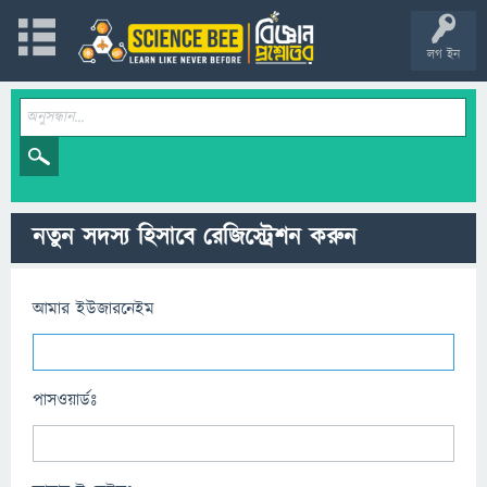
লগ ইন
নতুন সদস্য হিসাবে রেজিস্ট্রেশন করুন
আমার ইউজারনেইম
পাসওয়ার্ডঃ