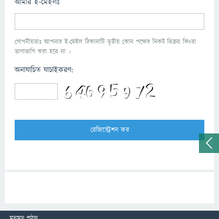
আমার ই-মেইলঃ
গোপনীয়তাঃ আপনার ই-মেইল ঠিকানাটি তৃতীয় কোন পক্ষের নিকট বিক্রয় কিংবা
ভাগাভাগি করা হবে না ।
অনাযাচিত যাচাইকরণ:
মতামত পাঠান