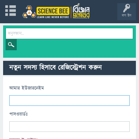
লগ ইন
নতুন সদস্য হিসাবে রেজিস্ট্রেশন করুন
আমার ইউজারনেইম
পাসওয়ার্ডঃ