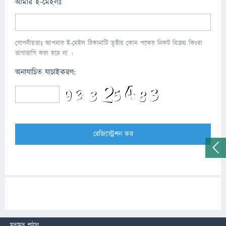
আমার ই-মেইলঃ
গোপনীয়তাঃ আপনার ই-মেইল ঠিকানাটি তৃতীয় কোন পক্ষের নিকট বিক্রয় কিংবা
ভাগাভাগি করা হবে না ।
অনাযাচিত যাচাইকরণ:
মতামত পাঠান