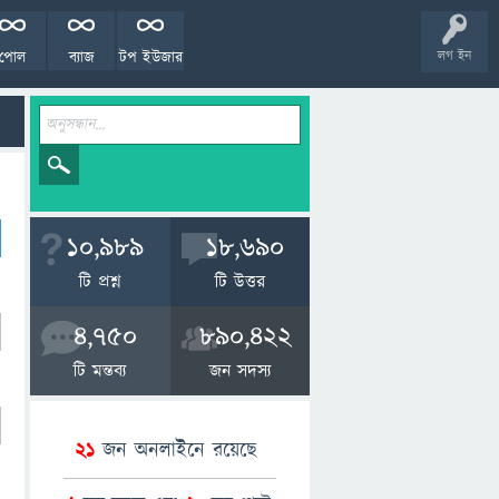
পোল
ব্যাজ
টপ ইউজার
লগ ইন
10,989
18,690
টি প্রশ্ন
টি উত্তর
4,750
890,422
টি মন্তব্য
জন সদস্য
21
জন অনলাইনে রয়েছে