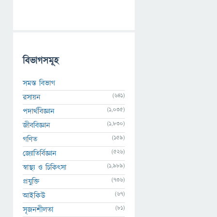
বিভাগসমূহ
সমস্ত বিভাগ
(641)
রসায়ন
(1,035)
পদার্থবিজ্ঞান
(1,830)
জীববিজ্ঞান
(159)
গণিত
(526)
জ্যোতির্বিজ্ঞান
(1,989)
স্বাস্থ্য ও চিকিৎসা
(736)
প্রযুক্তি
(67)
আইকিউ
(81)
সৃজনশীলতা