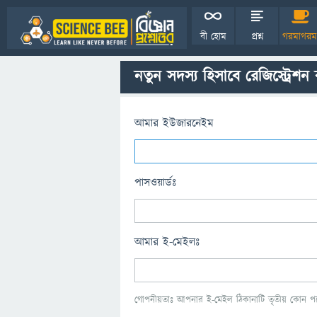
বী হোম
প্রশ্ন
গরমাগরম
নতুন সদস্য হিসাবে রেজিস্ট্রেশন
আমার ইউজারনেইম
পাসওয়ার্ডঃ
আমার ই-মেইলঃ
গোপনীয়তাঃ আপনার ই-মেইল ঠিকানাটি তৃতীয় কোন পক্ষ