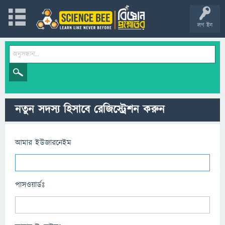
লগ ইন
নতুন সদস্য হিসাবে রেজিস্ট্রেশন করুন
আমার ইউজারনেইম
পাসওয়ার্ডঃ