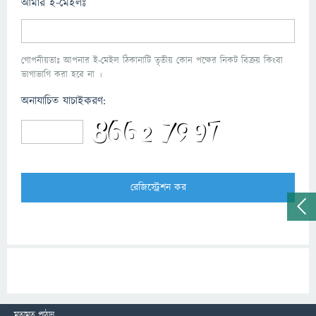
আমার ই-মেইলঃ
গোপনীয়তাঃ আপনার ই-মেইল ঠিকানাটি তৃতীয় কোন পক্ষের নিকট বিক্রয় কিংবা
ভাগাভাগি করা হবে না ।
অনাযাচিত যাচাইকরণ:
মতামত পাঠান