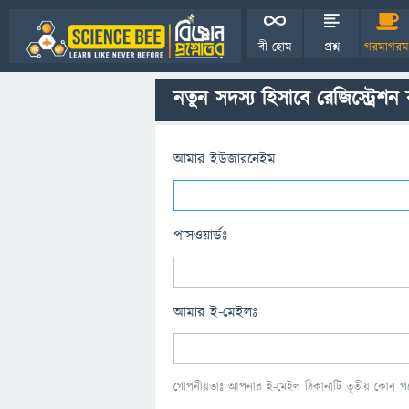
বী হোম
প্রশ্ন
গরমাগরম
নতুন সদস্য হিসাবে রেজিস্ট্রেশন
আমার ইউজারনেইম
পাসওয়ার্ডঃ
আমার ই-মেইলঃ
গোপনীয়তাঃ আপনার ই-মেইল ঠিকানাটি তৃতীয় কোন পক্ষ