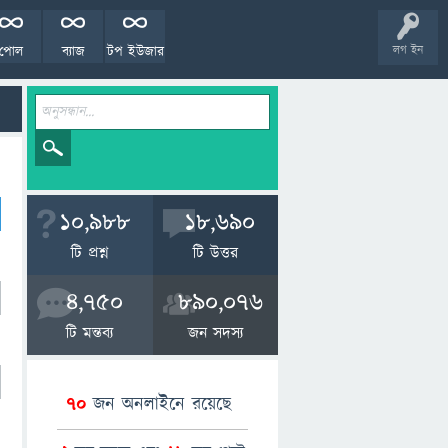
পোল
ব্যাজ
টপ ইউজার
লগ ইন
10,988
18,690
টি প্রশ্ন
টি উত্তর
4,750
890,076
টি মন্তব্য
জন সদস্য
70
জন অনলাইনে রয়েছে