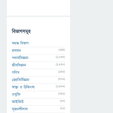
বিভাগসমূহ
সমস্ত বিভাগ
(641)
রসায়ন
(1,035)
পদার্থবিজ্ঞান
(1,830)
জীববিজ্ঞান
(159)
গণিত
(526)
জ্যোতির্বিজ্ঞান
(1,989)
স্বাস্থ্য ও চিকিৎসা
(736)
প্রযুক্তি
(67)
আইকিউ
(81)
সৃজনশীলতা