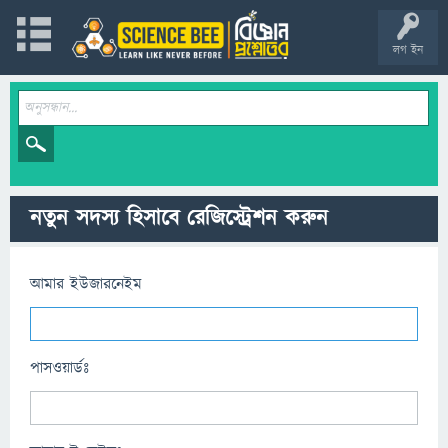
লগ ইন
নতুন সদস্য হিসাবে রেজিস্ট্রেশন করুন
আমার ইউজারনেইম
পাসওয়ার্ডঃ