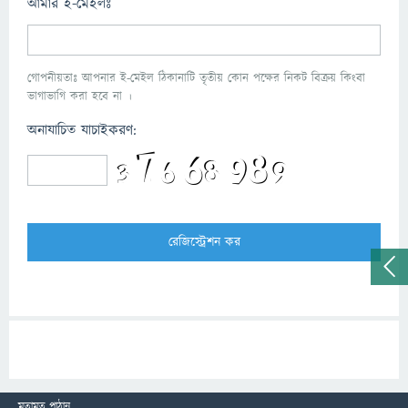
আমার ই-মেইলঃ
গোপনীয়তাঃ আপনার ই-মেইল ঠিকানাটি তৃতীয় কোন পক্ষের নিকট বিক্রয় কিংবা
ভাগাভাগি করা হবে না ।
অনাযাচিত যাচাইকরণ:
মতামত পাঠান